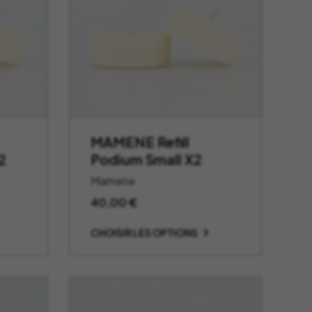
MAMENE Refill
2
Podium Small X2
Mamene
40,00
€
CHOISIR LES OPTIONS