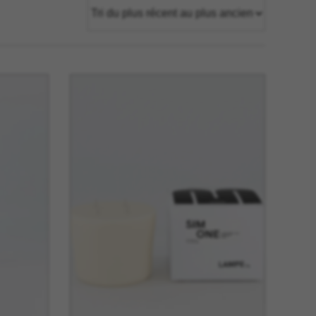
tage
Têtes Blondes
nion
The Automologist
Seurot
The Line
 Copenhagen
The Map
Tivoli Audio
Tse Tse
cilia
Usbepower
ks
Wouf
teilles
XL Boom
YAY
o