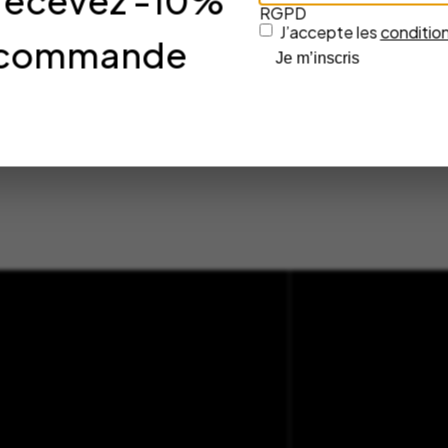
 recevez -10%
RGPD
80,00
€
J’accepte les
condition
re commande
TER AU PANIER
AJOUTER AU PANIER
Je m’inscris