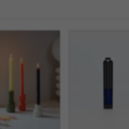
La Mariole
MB Heri
La vie de Chateau
Native U
Le Deun Luminaire
Nicolas 
Leblon Delienne
Normann
Leo Sedim
Oluce
Les Jardins de la
Orlinsky
Comtesse
Ortigia Si
Les Senteur du Bassin
Printwor
Lexon
Q de Bou
LSA
Qeeboo
Lucie Kass
Qlocktw
Luj Paris