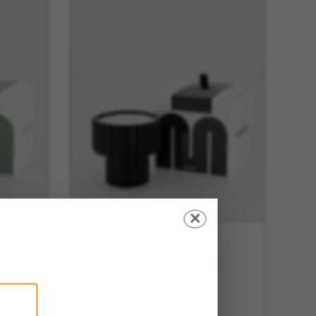
✕
MAMENE Podium
is
Small Noir d’Encre
Andy
Mamene