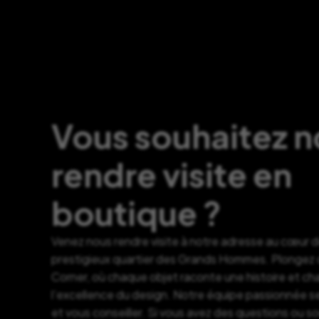
Vous souhaitez 
rendre visite en
boutique ?
Venez nous rendre visite à notre adresse au cœur 
prestigieux quartier des Grands Hommes. Plongez d
Corner, où chaque objet raconte une histoire et c
l’excellence du design. Notre équipe passionnée se
et vous conseiller. Si vous avez des questions ou s