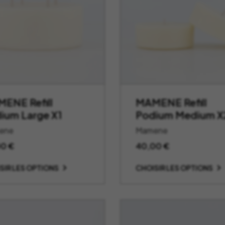
ENE Refill
MAMENE Refill
ium Large X1
Podium Medium X
ene
Mamene
00
€
40,00
€
SIR LES OPTIONS
CHOISIR LES OPTIONS