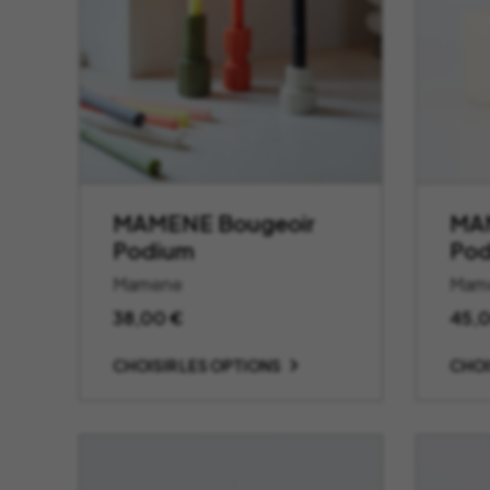
MAMENE Bougeoir
MAM
Podium
Pod
Mamene
Mam
38,00
€
45,
CHOISIR LES OPTIONS
CHOI