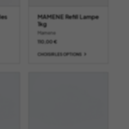
les
MAMENE Refill Lampe
1kg
Mamene
110,00
€
CHOISIR LES OPTIONS