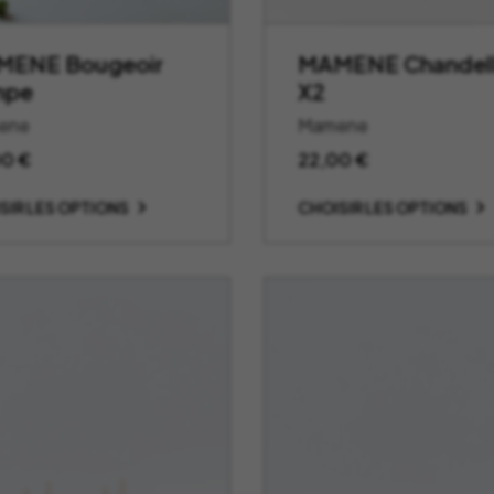
ENE Bougeoir
MAMENE Chandel
mpe
X2
ene
Mamene
00
€
22,00
€
SIR LES OPTIONS
CHOISIR LES OPTIONS