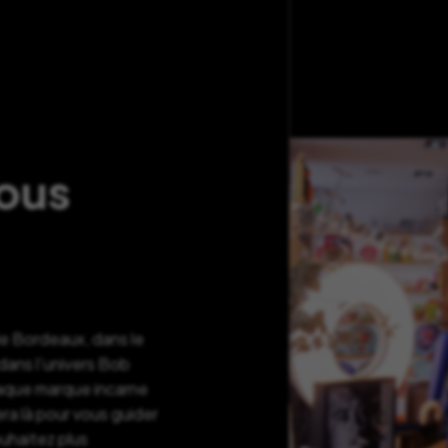
nous
de Bordeaux, dans le
ans l’univers Bob
haque marque incarne
ra là pour vous guider
ouhaitez plus