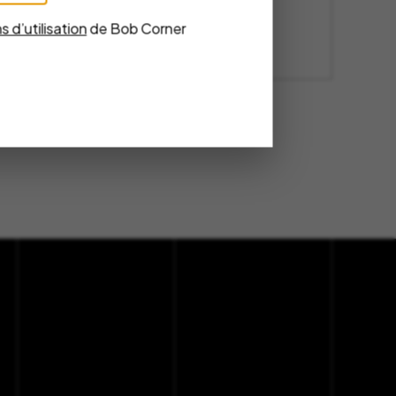
60,00
€
s d’utilisation
de Bob Corner
AJOUTER AU PANIER