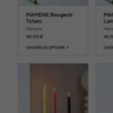
MAMENE Bougeoir
MAM
Totem
La
Mamene
Mam
40,00
€
42,
CHOISIR LES OPTIONS
CHOI