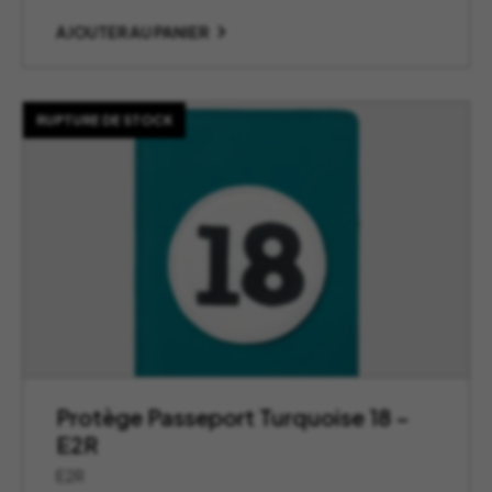
AJOUTER AU PANIER
RUPTURE DE STOCK
Protège Passeport Turquoise 18 –
E2R
E2R