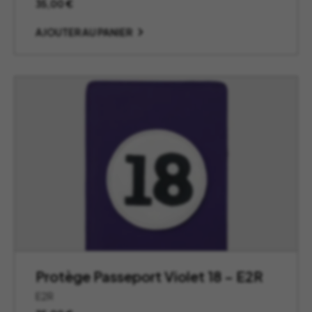
35,00
€
AJOUTER AU PANIER
Protège Passeport Violet 18 – E2R
E2R