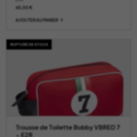
65,00
€
AJOUTER AU PANIER
RUPTURE DE STOCK
Trousse de Toilette Bobby VBRED 7
– E2R