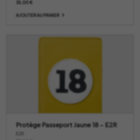
35,00
€
AJOUTER AU PANIER
Protège Passeport Jaune 18 – E2R
E2R