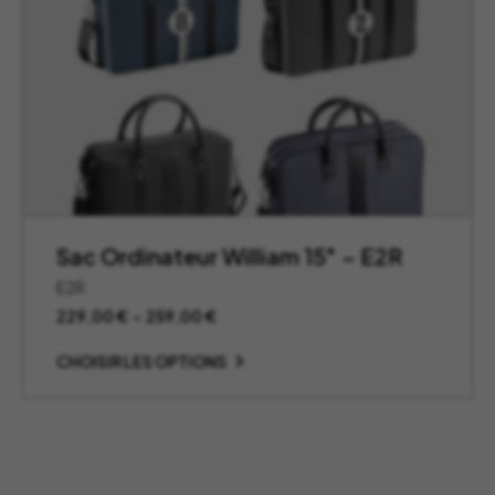
Sac Ordinateur William 15″ – E2R
E2R
Plage
229,00
€
–
259,00
€
de
prix :
CHOISIR LES OPTIONS
229,00 €
à
259,00 €