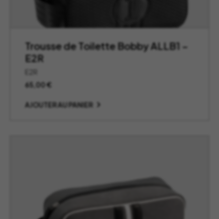
Trousse de Toilette Bobby ALLB1 –
E2R
E2R
65,00
€
AJOUTER AU PANIER