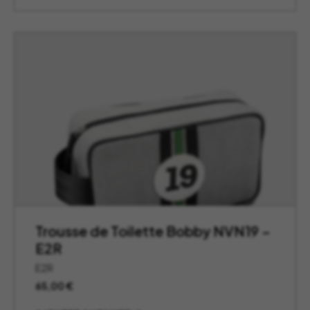
Trousse de Toilette Bobby NVN19 –
E2R
E2R
65,00
€