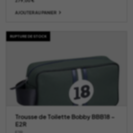
279,00
€
AJOUTER AU PANIER
RUPTURE DE STOCK
Trousse de Toilette Bobby BBB18 –
E2R
E2R