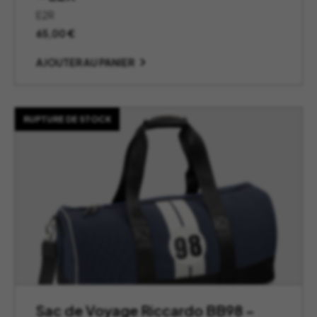
E2R
65,00
€
AJOUTER AU PANIER
RUPTURE DE STOCK
Sac de Voyage Riccardo BB98 –