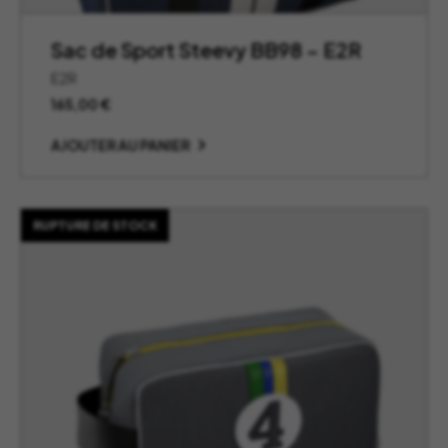
Sac de Sport Steevy BB98 – E2R
E2R
165,00
€
AJOUTER AU PANIER
RUPTURE DE STOCK