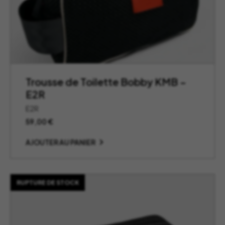
Trousse de Toilette Bobby KMB –
E2R
E2R
59,00
€
AJOUTER AU PANIER
RUPTURE DE STOCK