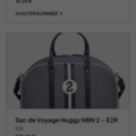
35,00
€
AJOUTER AU PANIER
Sac de Voyage Huggy NBN 2 – E2R
E2R