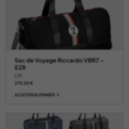
Sac de Voyage Riccardo VBR7 –
E2R
E2R
275,00
€
AJOUTER AU PANIER