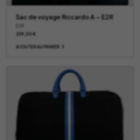
Sac de voyage Riccardo A – E2R
E2R
259,00
€
AJOUTER AU PANIER