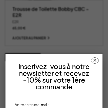
Trousse de Toilette Bobby CBC –
E2R
E2R
65,00
€
AJOUTER AU PANIER
RUPTURE DE STOCK
✕
Inscrivez-vous à notre
newsletter et recevez
-10% sur votre 1ère
commande
Votre adresse e-mail :