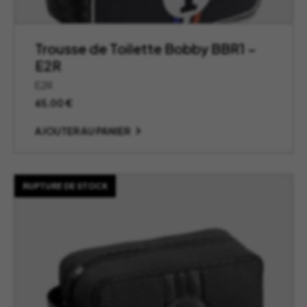
Trousse de Toilette Bobby BBR1 –
E2R
E2R
65,00
€
AJOUTER AU PANIER
RUPTURE DE STOCK