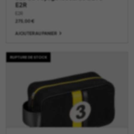
E2R
E2R
275,00
€
AJOUTER AU PANIER
RUPTURE DE STOCK