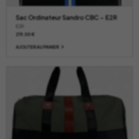
Sac Ordinateur Sandro CBC – E2R
E2R
219,00
€
AJOUTER AU PANIER