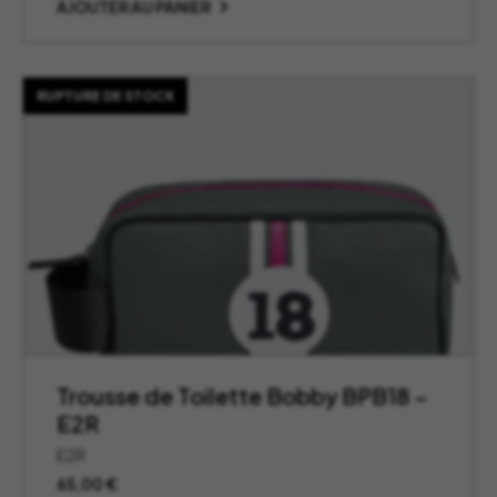
AJOUTER AU PANIER
RUPTURE DE STOCK
Trousse de Toilette Bobby BPB18 –
E2R
E2R
65,00
€