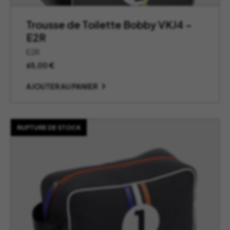
Trousse de Toilette Bobby VKJ4 –
E2R
E2R
65,00
€
AJOUTER AU PANIER
RUPTURE DE STOCK