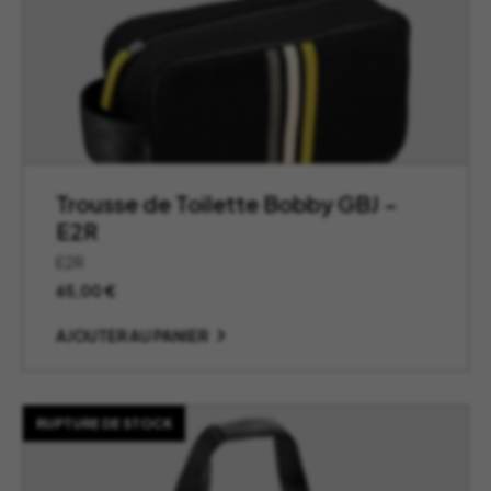
Trousse de Toilette Bobby GBJ –
E2R
E2R
65,00
€
AJOUTER AU PANIER
RUPTURE DE STOCK