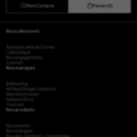
Mon Compte
Panier (0)
Nous découvrir
À propos de Bob Corner
La Boutique
Nos engagements
Contact
Nos marques
&Klevering
AA New Design / Airborne
Ablo Blommeart
Addison Ross
Tout voir
Nos produits
Nouveautés
Nos marques
Bougies, Senteurs, Cosmétique