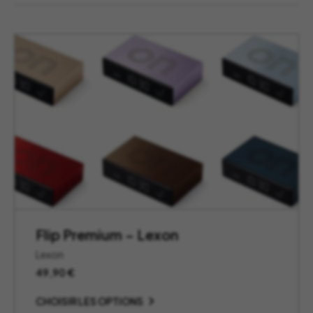
Flip Premium – Lexon
Lexon
49,90
€
CHOISIR LES OPTIONS