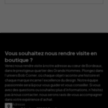
Vous souhaitez nous rendre visite en
boutique ?
Venez nous rendre visite à notre adresse au cœur de Bordeaux,
dans le prestigieux quartier des Grands Hommes. Plongez dans
l’univers Bob Corner, où chaque objet raconte une histoire et
chaque marque incarne l’excellence du design. Notre équipe
passionnée sera là pour vous guider et vous conseiller. Si vous
avez des questions ou souhaitez plus d’informations, n’hésitez
pas à nous contacter, nous serons ravis de vous accompagner
dans votre expérience d’achat.
Adresse