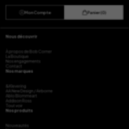
Mon Compte
Panier (0)
Nous découvrir
À propos de Bob Corner
La Boutique
Nos engagements
Contact
Nos marques
&Klevering
AA New Design / Airborne
Ablo Blommeart
Addison Ross
Tout voir
Nos produits
Nouveautés