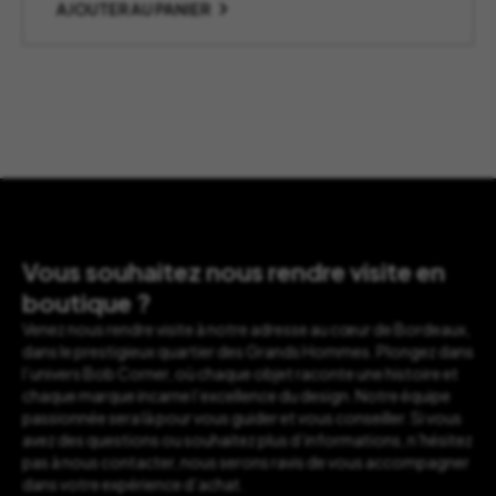
AJOUTER AU PANIER
Vous souhaitez nous rendre visite en
boutique ?
Venez nous rendre visite à notre adresse au cœur de Bordeaux,
dans le prestigieux quartier des Grands Hommes. Plongez dans
l’univers Bob Corner, où chaque objet raconte une histoire et
chaque marque incarne l’excellence du design. Notre équipe
passionnée sera là pour vous guider et vous conseiller. Si vous
avez des questions ou souhaitez plus d’informations, n’hésitez
pas à nous contacter, nous serons ravis de vous accompagner
dans votre expérience d’achat.