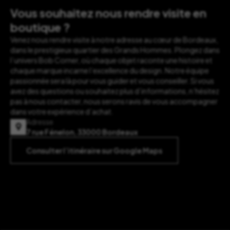
Vous souhaitez nous rendre visite en
boutique ?
Venez nous rendre visite à notre adresse au cœur de Bordeaux,
dans le prestigieux quartier des Grands Hommes. Plongez dans
l’univers Bob Corner, où chaque objet raconte une histoire et
chaque marque incarne l’excellence du design. Notre équipe
passionnée sera là pour vous guider et vous conseiller. Si vous
avez des questions ou souhaitez plus d’informations, n’hésitez
pas à nous contacter, nous serons ravis de vous accompagner
dans votre expérience d’achat.
Adresse
7 rue Fénelon, 33000 Bordeaux
Consulter l’itinéraire sur Google Maps