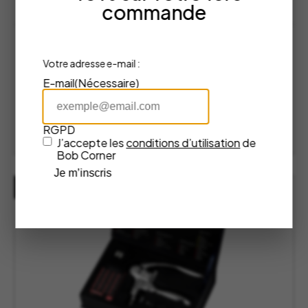
commande
Tire Bouchon Oeno Motion Wood &
Votre adresse e-mail :
Black – L’Atelier Du Vin
E-mail
(Nécessaire)
Atelier du Vin
179,00
€
RGPD
AJOUTER AU PANIER
J’accepte les
conditions d’utilisation
de
Bob Corner
Je m’inscris
RUPTURE DE STOCK