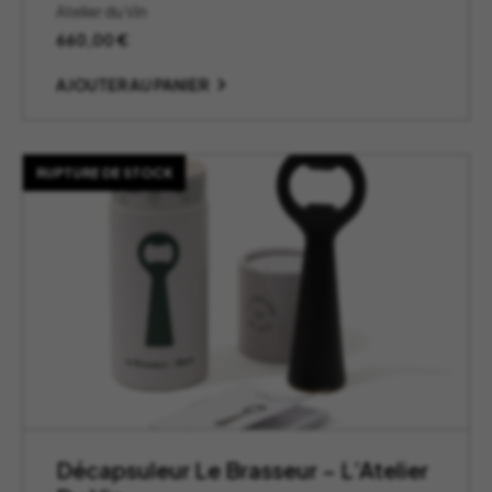
Atelier du Vin
660,00
€
AJOUTER AU PANIER
RUPTURE DE STOCK
Décapsuleur Le Brasseur – L’Atelier