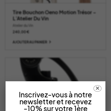
Tire Bouchon Oeno Motion Trésor –
L’Atelier Du Vin
Atelier du Vin
240,00
€
AJOUTER AU PANIER
✕
Inscrivez-vous à notre
newsletter et recevez
-10% sur votre 1ère