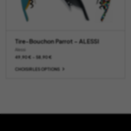
Tire-Bouchon Parrot – ALESSI
Alessi
Plage
49,90
€
–
58,90
€
de
prix :
CHOISIR LES OPTIONS
49,90 €
à
58,90 €