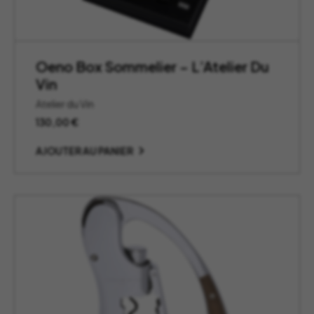
Oeno Box Sommelier – L’Atelier Du
Vin
Atelier du Vin
130,00
€
AJOUTER AU PANIER