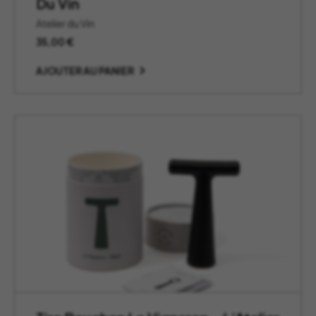
Du Vin
Atelier du Vin
35,00
€
AJOUTER AU PANIER