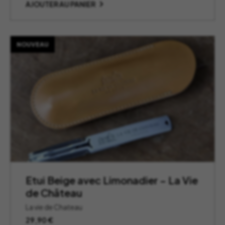
AJOUTER AU PANIER
NOUVEAU
Etui Beige avec Limonadier – La Vie
de Château
La vie de Chateau
29,90
€