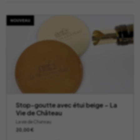
NOUVEAU
Stop-goutte avec étui beige – La
Vie de Château
La vie de Chateau
20,00
€