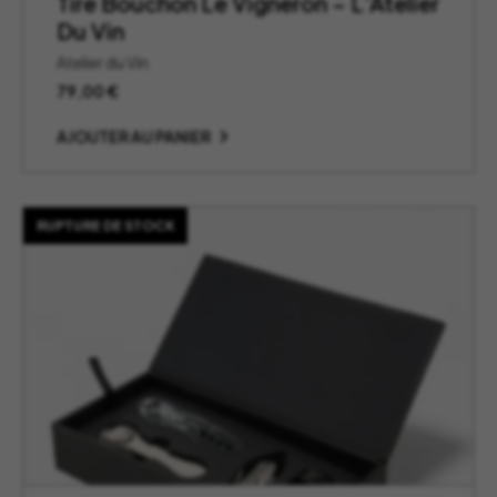
Tire Bouchon Le Vigneron – L’Atelier
Du Vin
Atelier du Vin
79,00
€
AJOUTER AU PANIER
RUPTURE DE STOCK