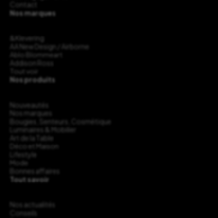
Contact
Nos marques
&Klevering
AA New Design / Airborne
Ablo Blommeart
Addison Ross
Tout voir
Nos produits
Nouveautés
Nos marques
Bougies, Senteurs, Cosmétique
Luminaires & Mobilier
Art de la Table
Déco et Maison
Lifestyle
Mode
Bonnes affaires
Tout savoir
Nos actualités
Conseils