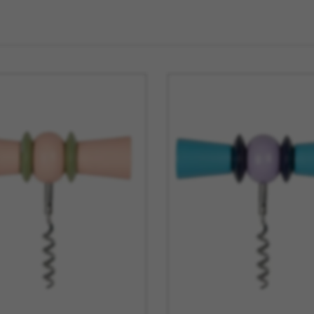
La Mariole
MB Heri
La vie de Chateau
Native U
Le Deun Luminaire
Nicolas 
Leblon Delienne
Normann
Leo Sedim
Oluce
Les Jardins de la
Orlinsky
Comtesse
Ortigia Si
Les Senteur du Bassin
Printwor
Lexon
Q de Bou
LSA
Qeeboo
Lucie Kass
Qlocktw
Luj Paris