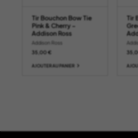
Tir Bouchon Bow Tie
Tir
Pink & Cherry –
Gre
Addison Ross
Add
Addison Ross
Addi
35,00
€
35,
AJOUTER AU PANIER
AJOU