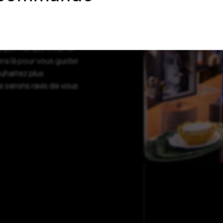
de Bordeaux, dans le
ans l’univers Bob
haque marque incarne
ra là pour vous guider
ouhaitez plus
s serons ravis de vous