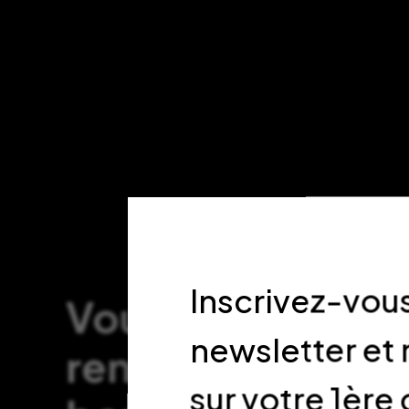
Inscrivez-vous
Vous souhaitez 
newsletter et
rendre visite en
sur votre 1è