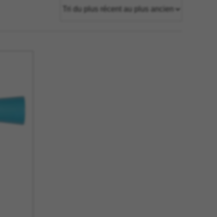
tage
Têtes Blondes
nion
The Automologist
Seurot
The Line
 Copenhagen
The Map
Tivoli Audio
Tse Tse
cilia
Usbepower
ks
Wouf
teilles
XL Boom
YAY
o