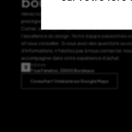
boutique ?
Venez nous rendre visite à notre adresse au cœur 
prestigieux quartier des Grands Hommes. Plongez d
Corner, où chaque objet raconte une histoire et c
l’excellence du design. Notre équipe passionnée se
et vous conseiller. Si vous avez des questions ou s
d’informations, n’hésitez pas à nous contacter, nou
accompagner dans votre expérience d’achat.
Adresse
7 rue Fénelon, 33000 Bordeaux
Consulter l’itinéraire sur Google Maps