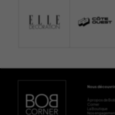
Nous découvri
À propos de Bo
Corner
La Boutique
Nos engagemen