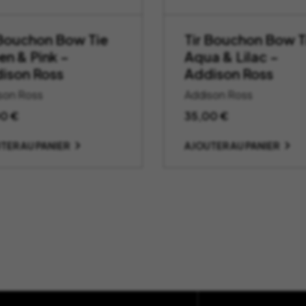
 Bouchon Bow Tie
Tir Bouchon Bow T
en & Pink –
Aqua & Lilac –
ison Ross
Addison Ross
son Ross
Addison Ross
00
€
35,00
€
TER AU PANIER
AJOUTER AU PANIER