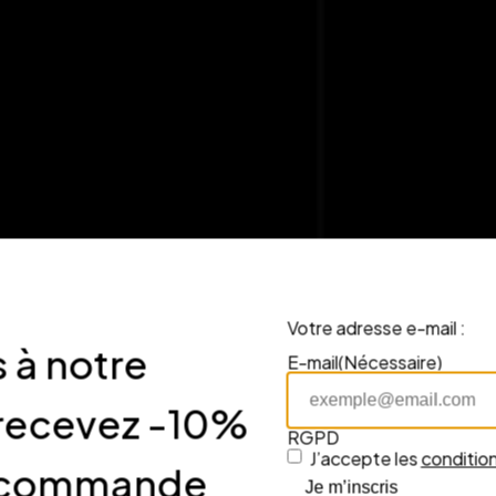
Votre adresse e-mail :
 à notre
E-mail
(Nécessaire)
nous
 recevez -10%
RGPD
J’accepte les
condition
re commande
Je m’inscris