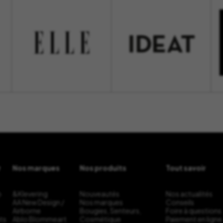
r
Nos marques
Nos produits
Tout savoir
b
&Klevering
Nouveautés
Nos actualités
AA New Design /
Nos marques
Conseils
Airborne
Bougies, Senteurs,
Foire à questions
ts
Ablo Blommeart
Cosmétique
Paiement en ligne