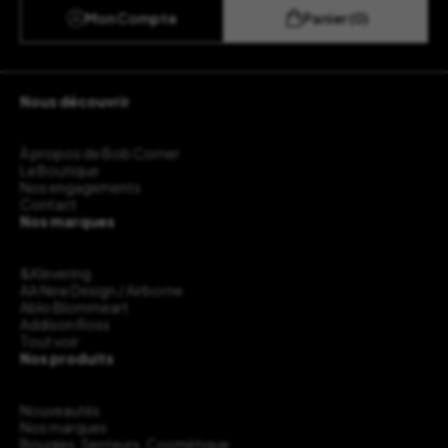
Mon Compte
Panier (0)
Nous découvrir
À propos de Bob Corner
La Boutique
Nos engagements
Contact
Nos marques
&Klevering
AA New Design / Airborne
Ablo Blommeart
Addison Ross
Tout voir
Nos produits
Nouveautés
Nos marques
Bougies, Senteurs, Cosmétique