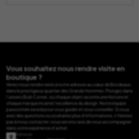
Vous souhaitez nous rendre visite en
boutique ?
Venez nous rendre visite à notre adresse au cœur de Bordeaux,
dans le prestigieux quartier des Grands Hommes. Plongez dans
l’univers Bob Corner, où chaque objet raconte une histoire et
chaque marque incarne l’excellence du design. Notre équipe
passionnée sera là pour vous guider et vous conseiller. Si vous
avez des questions ou souhaitez plus d’informations, n’hésitez
pas à nous contacter, nous serons ravis de vous accompagner
dans votre expérience d’achat.
Adresse