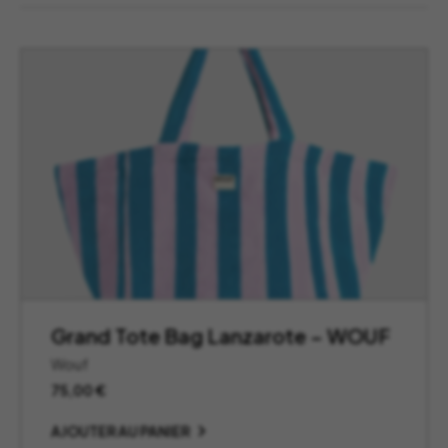
Grand Tote Bag Lanzarote – WOUF
Wouf
75,00
€
AJOUTER AU PANIER