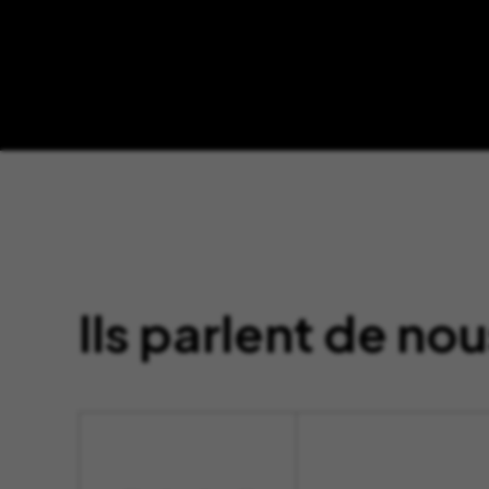
Ils parlent de nou