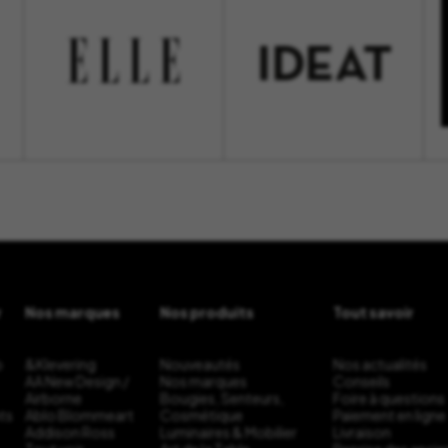
r
Nos marques
Nos produits
Tout savoir
b
&Klevering
Nouveautés
Nos actualités
AA New Design /
Nos marques
Conseils
Airborne
Bougies, Senteurs,
Foire à questions
ts
Ablo Blommeart
Cosmétique
Paiement en ligne
Addison Ross
Luminaires & Mobilier
Livraison