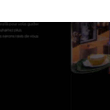
de Bordeaux, dans le
ans l’univers Bob
haque marque incarne
ra là pour vous guider
ouhaitez plus
s serons ravis de vous