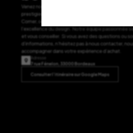
Venez nous rendre visite à notre adresse au cœur 
prestigieux quartier des Grands Hommes. Plongez d
Corner, où chaque objet raconte une histoire et c
l’excellence du design. Notre équipe passionnée se
et vous conseiller. Si vous avez des questions ou s
d’informations, n’hésitez pas à nous contacter, nou
accompagner dans votre expérience d’achat.
Adresse
7 rue Fénelon, 33000 Bordeaux
Consulter l’itinéraire sur Google Maps