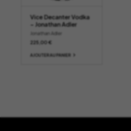
Vice Decanter Vodka
– Jonathan Adler
Jonathan Adler
225,00
€
AJOUTER AU PANIER