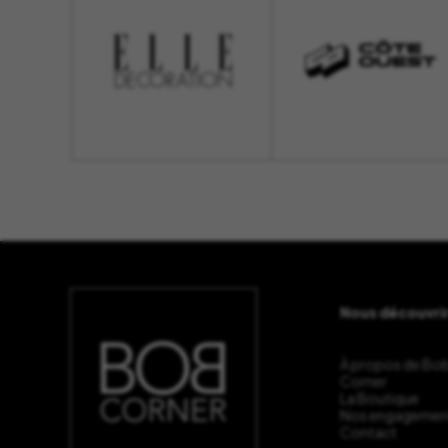
Nous découvri
À propos de Bo
Corner
La Boutique
Nos engagemen
Contact