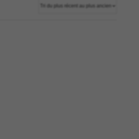
tage
Têtes Blondes
nion
The Automologist
Seurot
The Line
 Copenhagen
The Map
Tivoli Audio
Tse Tse
cilia
Usbepower
ks
Wouf
teilles
XL Boom
YAY
o