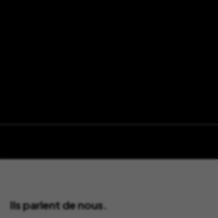
Ils parlent de nous.