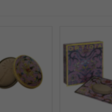
La Mariole
MB Heri
La vie de Chateau
Native U
Le Deun Luminaire
Nicolas 
Leblon Delienne
Normann
Leo Sedim
Oluce
Les Jardins de la
Orlinsky
Comtesse
Ortigia Si
Les Senteur du Bassin
Printwor
Lexon
Q de Bou
LSA
Qeeboo
Lucie Kass
Qlocktw
Luj Paris