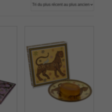
tage
Têtes Blondes
nion
The Automologist
Seurot
The Line
 Copenhagen
The Map
Tivoli Audio
Tse Tse
cilia
Usbepower
ks
Wouf
teilles
XL Boom
YAY
o