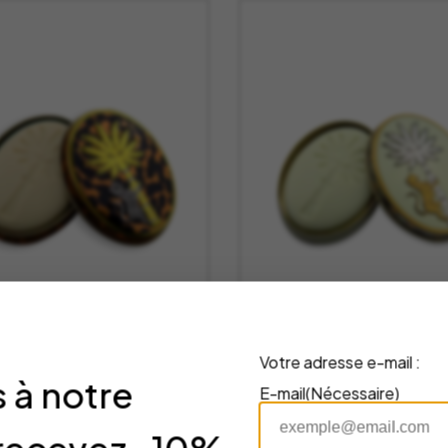
Votre adresse e-mail :
 à notre
E-mail
(Nécessaire)
on Ambra Nera en
Savon Fico d’India
te Métal (25g) –
Boîte Métal (25g) 