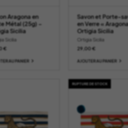
on Aragona en
Savon et Porte-s
te Métal (25g) –
en Verre « Aragona
gia Sicilia
Ortigia Sicilia
ia Sicilia
Ortigia Sicilia
90
€
29,00
€
TER AU PANIER
AJOUTER AU PANIER
RUPTURE DE STOCK