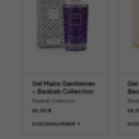
Gel Mains Gentlemen
Gel
– Baobab Collection
Bao
Baobab Collection
Baob
66,00
€
66,
AJOUTER AU PANIER
AJOU