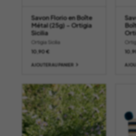
Savon Florio en Boîte
Sav
Métal (25g) – Ortigia
Boî
Sicilia
Orti
Ortigia Sicilia
Ortig
10,90
€
10,
AJOUTER AU PANIER
AJOU