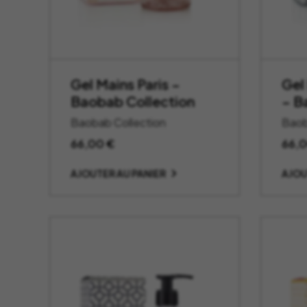
Gel Mains Paris –
Gel
Baobab Collection
– B
Baobab Collection
Baob
66,00
€
66,
AJOUTER AU PANIER
AJOU