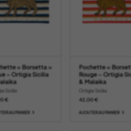
hette « Borsetta »
Pochette « Borset
e – Ortigia Sicilia
Rouge – Ortigia Sic
alaika
& Malaika
ia Sicilia
Ortigia Sicilia
00
€
42,00
€
TER AU PANIER
AJOUTER AU PANIER