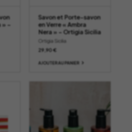
avon
Savon et Porte-savon
 » –
en Verre « Ambra
Nera » – Ortigia Sicilia
Ortigia Sicilia
29,90
€
AJOUTER AU PANIER