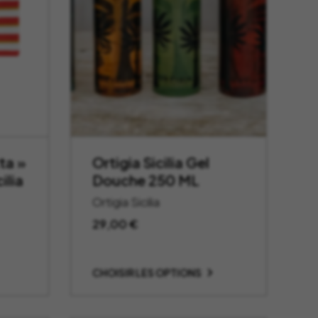
ta »
Ortigia Sicilia Gel
ilia
Douche 250 ML
Ortigia Sicilia
29,00
€
CHOISIR LES OPTIONS