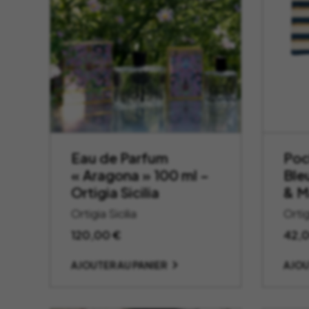
Eau de Parfum
Poc
« Aragona » 100 ml –
Bleu
Ortigia Sicilia
& M
Ortigia Sicilia
Ortig
120,00
€
42,
AJOUTER AU PANIER
AJOU