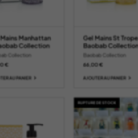
 Mains Manhattan
Gel Mains St Trope
aobab Collection
Baobab Collectio
ab Collection
Baobab Collection
00
€
66,00
€
TER AU PANIER
AJOUTER AU PANIER
RUPTURE DE STOCK