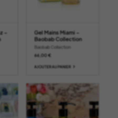
z –
Gel Mains Miami –
n
Baobab Collection
Baobab Collection
66,00
€
AJOUTER AU PANIER