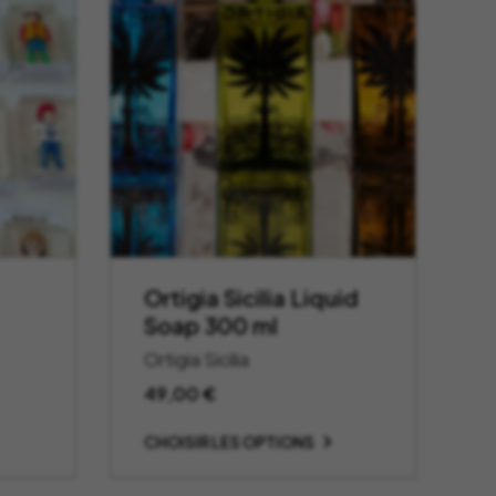
Ortigia Sicilia Liquid
Soap 300 ml
Ortigia Sicilia
49,00
€
CHOISIR LES OPTIONS