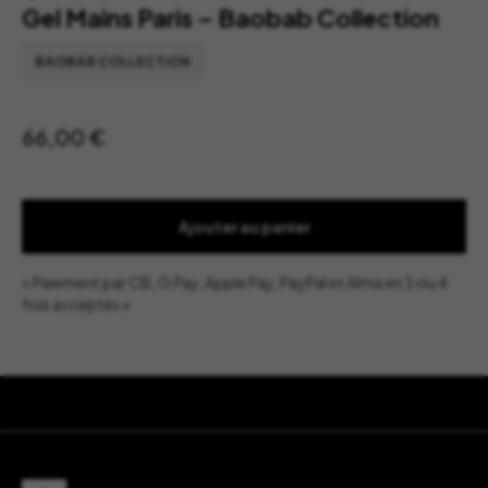
Gel Mains Paris – Baobab Collection
BAOBAB COLLECTION
66,00
€
Ajouter au panier
« Paiement par CB, G Pay, Apple Pay, PayPal et Alma en 3 ou 4
fois acceptés »