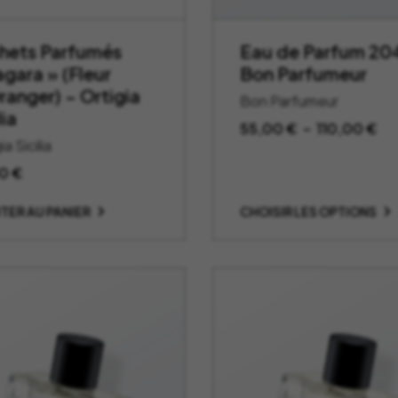
hets Parfumés
Eau de Parfum 20
agara » (Fleur
Bon Parfumeur
ranger) – Ortigia
Bon Parfumeur
lia
Pl
55,00
€
–
110,00
€
ia Sicilia
de
pri
90
€
55
TER AU PANIER
CHOISIR LES OPTIONS
à
11