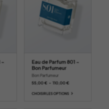
 –
Eau de Parfum 801 –
Bon Parfumeur
Bon Parfumeur
age
Plage
55,00
€
–
110,00
€
de
CHOISIR LES OPTIONS
x :
prix :
,00 €
55,00 €
à