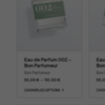
Eau de Parfum 002 –
Eau
Bon Parfumeur
Bon
Bon Parfumeur
Bon 
Plage
55,00
€
–
110,00
€
55,
de
CHOISIR LES OPTIONS
CHOI
prix :
55,00 €
à