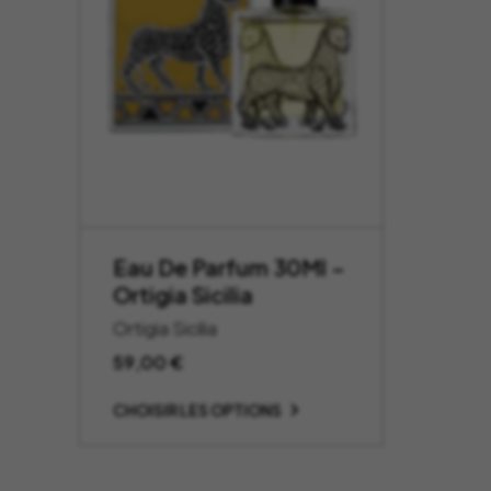
Eau De Parfum 30Ml –
Ortigia Sicilia
Ortigia Sicilia
59,00
€
CHOISIR LES OPTIONS