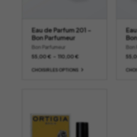
Eau de Parfum 201 –
Eau
Bon Parfumeur
Bon
Bon Parfumeur
Bon 
Plage
55,00
€
–
110,00
€
55,
de
CHOISIR LES OPTIONS
CHOI
prix :
55,00 €
à
110,00 €