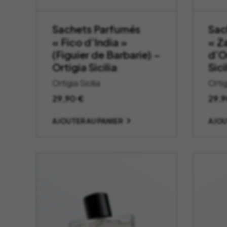
Sachets Parfumés
Sac
« Fico d’India »
« Z
(Figuier de Barbarie) –
d’O
Ortigia Sicilia
Sici
Ortigia Sicilia
Ortig
29,90
€
29,
AJOUTER AU PANIER
AJOU