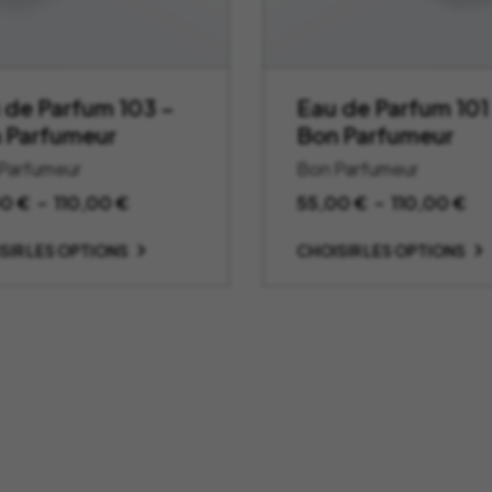
 de Parfum 103 –
Eau de Parfum 101
 Parfumeur
Bon Parfumeur
Parfumeur
Bon Parfumeur
Plage
Pl
00
€
–
110,00
€
55,00
€
–
110,00
€
de
de
SIR LES OPTIONS
CHOISIR LES OPTIONS
prix :
pri
55,00 €
55
à
à
110,00 €
11