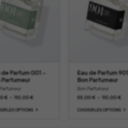
 de Parfum 001 –
Eau de Parfum 901
 Parfumeur
Bon Parfumeur
Parfumeur
Bon Parfumeur
Plage
Pl
00
€
–
110,00
€
55,00
€
–
110,00
€
de
de
SIR LES OPTIONS
CHOISIR LES OPTIONS
prix :
pri
55,00 €
55
à
à