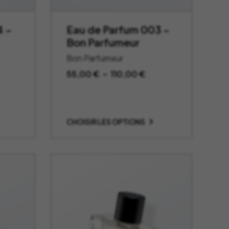
4 –
Eau de Parfum 003 –
Bon Parfumeur
Bon Parfumeur
age
Plage
55,00
€
–
110,00
€
de
x :
prix :
,00 €
55,00 €
CHOISIR LES OPTIONS
à
0,00 €
110,00 €