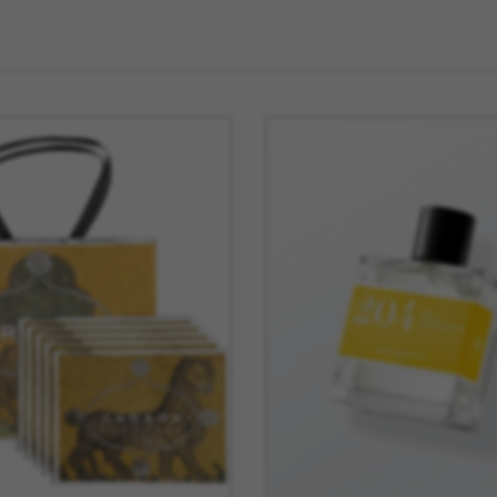
La Mariole
MB Heri
La vie de Chateau
Native U
Le Deun Luminaire
Nicolas 
Leblon Delienne
Normann
Leo Sedim
Oluce
Les Jardins de la
Orlinsky
Comtesse
Ortigia Si
Les Senteur du Bassin
Printwor
Lexon
Q de Bou
LSA
Qeeboo
Lucie Kass
Qlocktw
Luj Paris