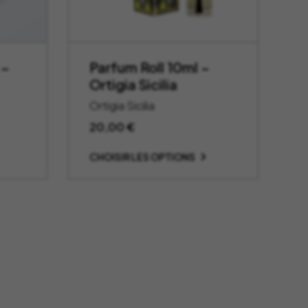
 –
Parfum Roll 10ml –
Ortigia Sicilia
Ortigia Sicilia
age
20,00
€
CHOISIR LES OPTIONS
x :
,00 €
0,00 €