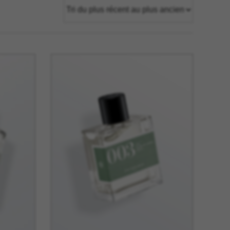
tage
Têtes Blondes
nion
The Automologist
Seurot
The Line
 Copenhagen
The Map
Tivoli Audio
Tse Tse
cilia
Usbepower
ks
Wouf
teilles
XL Boom
YAY
o