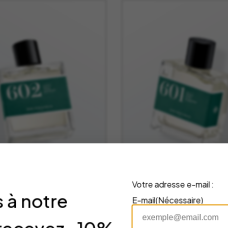
110,00 €
11
Votre adresse e-mail :
 à notre
E-mail
(Nécessaire)
 de Parfum 602 –
Eau de Parfum 601
 Parfumeur
Bon Parfumeur