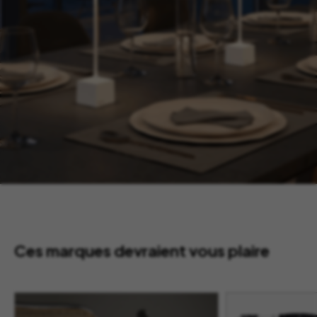
Ces marques devraient vous plaire