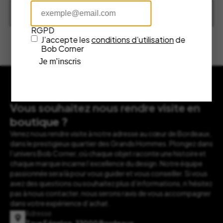
Découvrir nos marques
RGPD
J’accepte les
conditions d’utilisation
de
Bob Corner
Je m’inscris
Vous souhaitez nous rendre visite en
boutique ?
Venez nous rendre visite à notre adresse au cœur de Bordeaux,
dans le prestigieux quartier des Grands Hommes. Plongez dans
l’univers Bob Corner, où chaque objet raconte une histoire et
chaque marque incarne l’excellence du design. Notre équipe
passionnée sera là pour vous guider et vous conseiller. Si vous
avez des questions ou souhaitez plus d’informations, n’hésitez
pas à nous contacter, nous serons ravis de vous accompagner
dans votre expérience d’achat.
Adresse