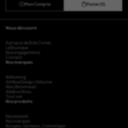
Mon Compte
Panier (0)
Nous découvrir
À propos de Bob Corner
La Boutique
Nos engagements
Contact
Nos marques
&Klevering
AA New Design / Airborne
Ablo Blommeart
Addison Ross
Tout voir
Nos produits
Nouveautés
Nos marques
Bougies, Senteurs, Cosmétique