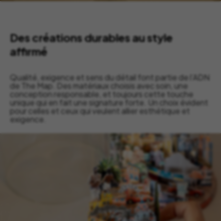
Des créations durables au style
affirmé
Qualité, exigence et sens du détail font partie de l’ADN
de The Map. Des matériaux choisis avec soin, une
conception responsable, et toujours cette touche
unique qui en fait une signature forte. Un choix évident
pour celles et ceux qui veulent allier esthétique et
exigence.