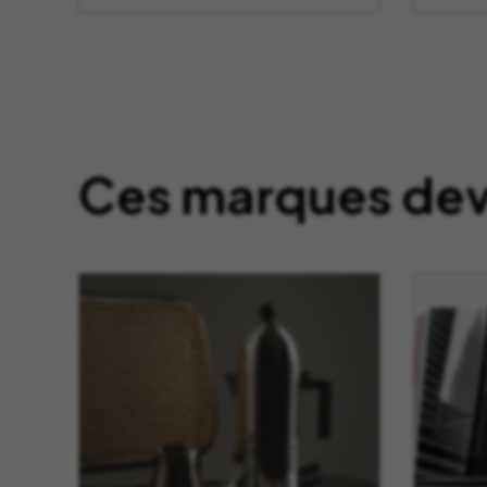
Ces marques devr