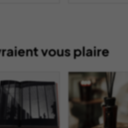
aient vous plaire