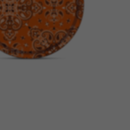
tage
Têtes Blondes
nion
The Automologist
Seurot
The Line
 Copenhagen
The Map
Tivoli Audio
Tse Tse
cilia
Usbepower
ks
Wouf
teilles
XL Boom
YAY
o