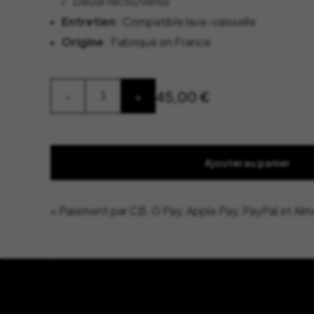
Décor recto/verso
Entretien
:
Compatible lave-vaisselle
Origine
:
Fabriqué en France
quantité
45,00
€
-
+
de
Plateau
Bandana
Orange
-
Coco&Co
Ajouter au panier
« Paiement par CB, G Pay, Apple Pay, PayPal et Alm