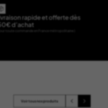
ivraison rapide et offerte dès
50€ d’achat
Pour toute commande en France métropolitaine )
Voir tous nos produits