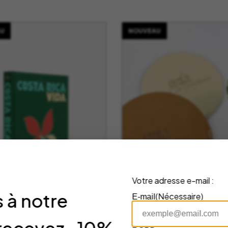
U
NOUVEAU
Votre adresse e-mail :
 à notre
(Nécessaire)
E-mail
re Costa Rica Vida
Stop-goutte avec