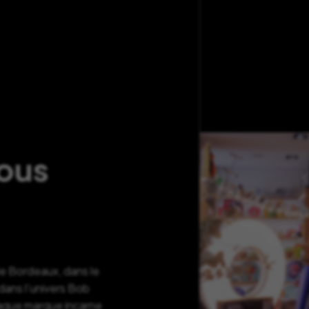
nous
de Bordeaux, dans le
ans l’univers Bob
haque marque incarne