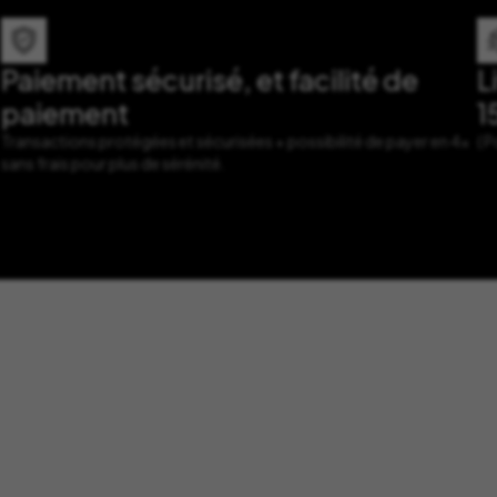
Paiement sécurisé, et facilité de
L
paiement
1
Transactions protégées et sécurisées + possibilité de payer en 4x
( 
sans frais pour plus de sérénité.