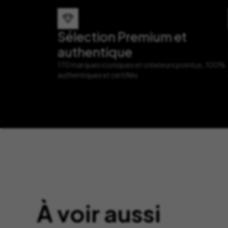
Sélection Premium et
authentique
170 marques iconiques et créateurs pointus, 100%
authentiques et certifiés
À voir aussi