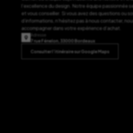
l’excellence du design. Notre équipe passionnée se
et vous conseiller. Si vous avez des questions ou s
d’informations, n’hésitez pas à nous contacter, nou
accompagner dans votre expérience d’achat.
Adresse
7 rue Fénelon, 33000 Bordeaux
Consulter l’itinéraire sur Google Maps