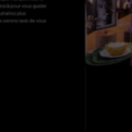
ra là pour vous guider
ouhaitez plus
s serons ravis de vous