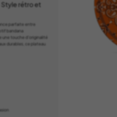
La Mariole
tyle rétro et
MB Heri
La vie de Chateau
Native U
Le Deun Luminaire
Nicolas 
ance parfaite entre
Leblon Delienne
otif bandana
Normann
Leo Sedim
e une touche d'originalité
Oluce
aux durables, ce plateau
Les Jardins de la
Orlinsky
Comtesse
Ortigia Si
Les Senteur du Bassin
Printwor
Lexon
Q de Bou
LSA
Qeeboo
Lucie Kass
Qlocktw
Luj Paris
asion