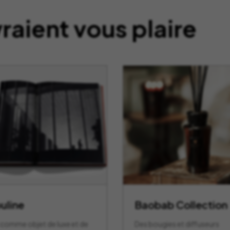
aient vous plaire
uline
Baobab Collection
e comme objet de luxe et de
Des bougies et diffuseurs