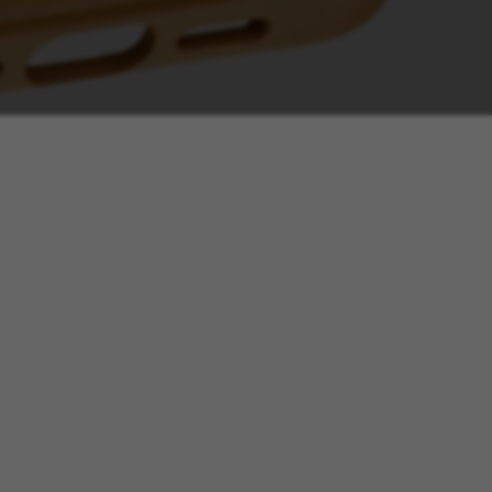
tage
Têtes Blondes
nion
The Automologist
Seurot
The Line
 Copenhagen
The Map
Tivoli Audio
Tse Tse
cilia
Usbepower
ks
Wouf
teilles
XL Boom
YAY
o