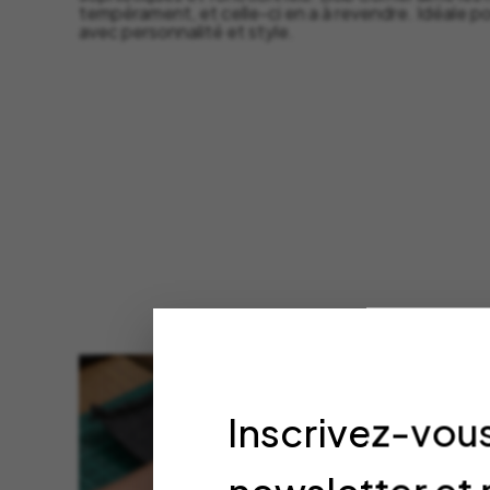
tempérament, et celle-ci en a à revendre. Idéale pou
avec personnalité et style.
Inscrivez-vous