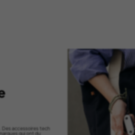
e
. Des accessoires tech
marques qui ont du