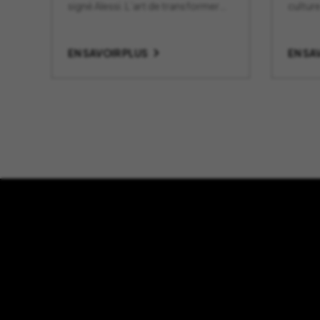
signé Alessi. L’art de transformer
culture
les objets du quotidien en pièces
design.
EN SAVOIR PLUS
EN SA