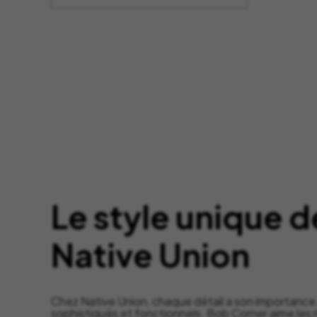
était :
est :
64,90 €.
35,00 €.
Le style unique d
Native Union
Chez Native Union, chaque détail a son importance
sophistiqués et fonctionnels. Bob Corner aime les 