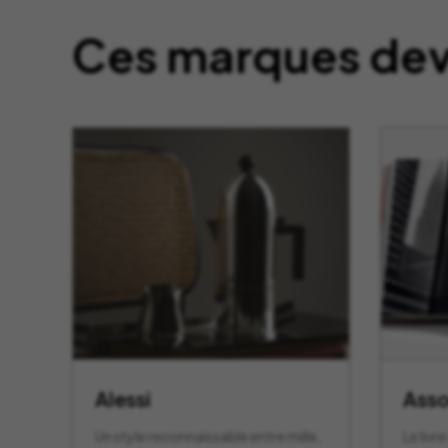
Ces marques devr
Alessi
Asso
Un style reconnaissable entre mille,
Le livr