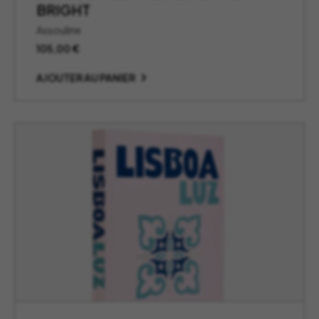
BRIGHT
Assouline
105,00
€
AJOUTER AU PANIER