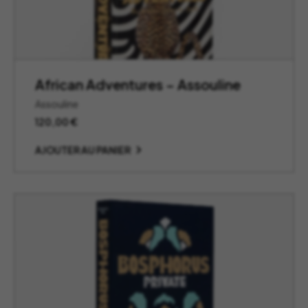
African Adventures – Assouline
Assouline
120,00
€
AJOUTER AU PANIER