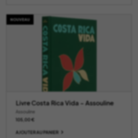
NOUVEAU
Livre Costa Rica Vida – Assouline
Assouline
105,00
€
AJOUTER AU PANIER