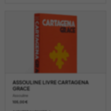
ASSOULINE LIVRE CARTAGENA
GRACE
Assouline
105,00
€