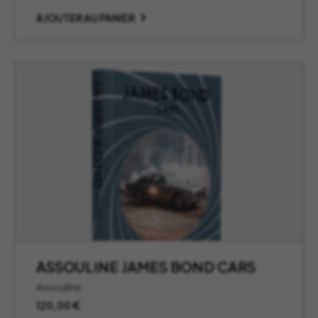
AJOUTER AU PANIER
ASSOULINE JAMES BOND CARS
Assouline
120,00
€