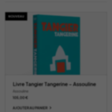
NOUVEAU
Livre Tangier Tangerine – Assouline
Assouline
105,00
€
AJOUTER AU PANIER