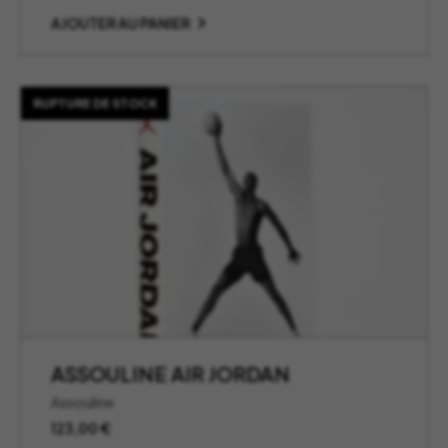
AJOUTER AU PANIER
RUPTURE DE STOCK
ASSOULINE AIR JORDAN
Assouline
123,00
€