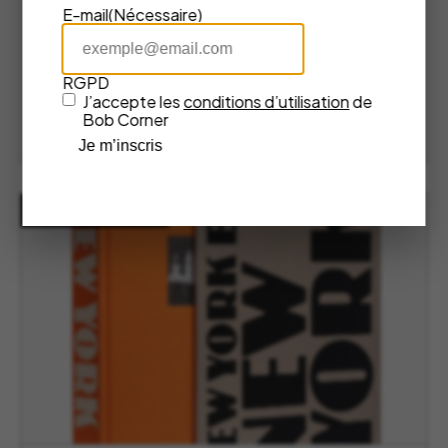
ASSOULINE LIVRE WINE & TRAVEL
E-mail
(Nécessaire)
FRANCE
Assouline
RGPD
120,00
€
J’accepte les
conditions d’utilisation
de
Bob Corner
AJOUTER AU PANIER
Je m’inscris
RUPTURE DE STOCK