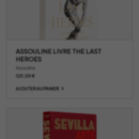
ASSOULINE LIVRE THE LAST
HEROES
Assouline
120,00
€
AJOUTER AU PANIER