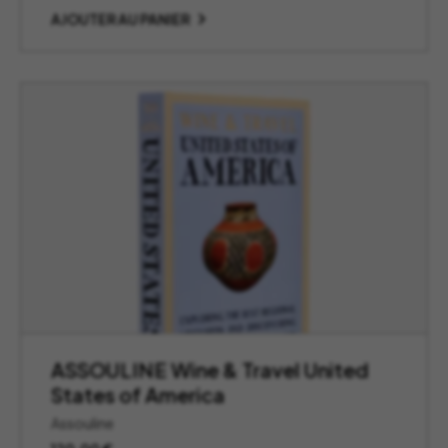
AJOUTER AU PANIER
ASSOULINE Wine & Travel United
States of America
Assouline