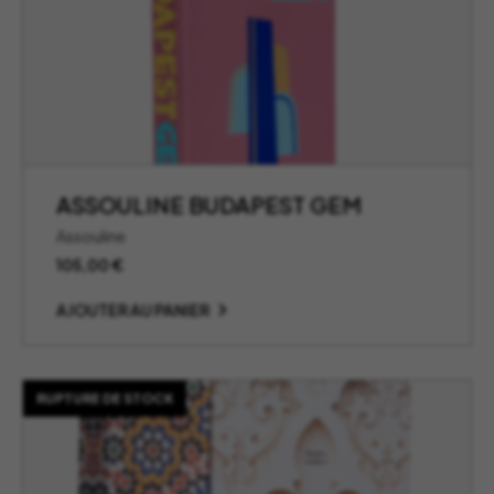
ASSOULINE BUDAPEST GEM
Assouline
105,00
€
AJOUTER AU PANIER
RUPTURE DE STOCK