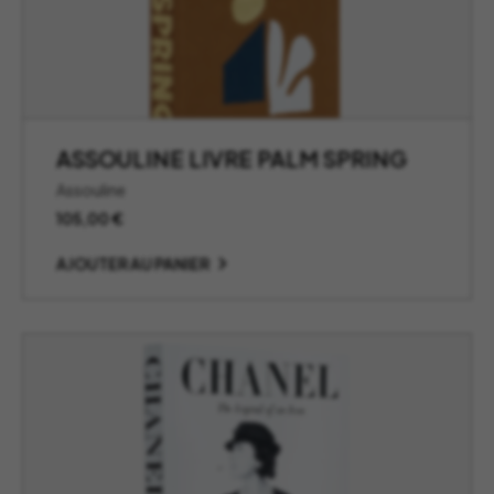
ASSOULINE LIVRE PALM SPRING
Assouline
105,00
€
AJOUTER AU PANIER