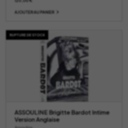
120,00
€
AJOUTER AU PANIER
RUPTURE DE STOCK
ASSOULINE Brigitte Bardot Intime
Version Anglaise
Assouline