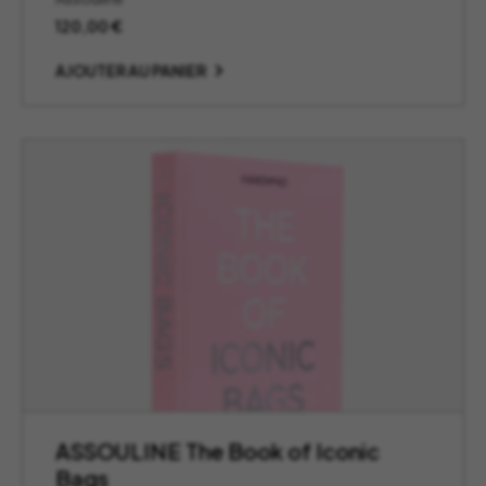
120,00
€
AJOUTER AU PANIER
ASSOULINE The Book of Iconic
Bags