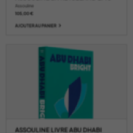
Assouline
105,00
€
AJOUTER AU PANIER
ASSOULINE LIVRE ABU DHABI