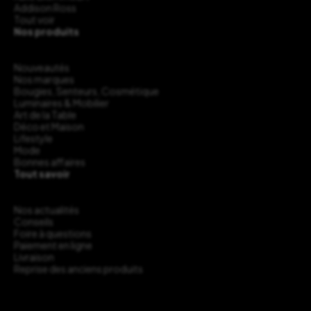
Addison Ross
Tout voir
Nos produits
Nouveautés
Nos marques
Bougies, Senteurs, Cosmétique
Luminaires & Mobilier
Art de la Table
Déco et Maison
Lifestyle
Mode
Bonnes affaires
Tout savoir
Nos actualités
Conseils
Foire à questions
Paiement en ligne
Livraison
Reprise des anciens produits