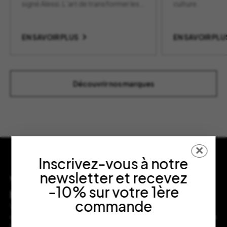
signé Alessi. L’art de transformer les
culture.
objets du quotidien en pièces design.
EN SAVOIR PLUS
EN SAVOIR PLU
Découvrir nos marques
✕
Inscrivez-vous à notre
newsletter et recevez
Vous souhaitez nous rendre visite en
-10% sur votre 1ère
boutique ?
commande
Venez nous rendre visite à notre adresse au cœur de Bordeaux,
dans le prestigieux quartier des Grands Hommes. Plongez dans
l’univers Bob Corner, où chaque objet raconte une histoire et