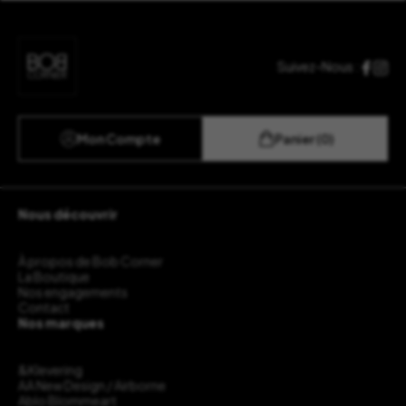
Suivez-Nous :
Mon Compte
Panier (0)
Nous découvrir
À propos de Bob Corner
La Boutique
Nos engagements
Contact
Nos marques
&Klevering
AA New Design / Airborne
Ablo Blommeart