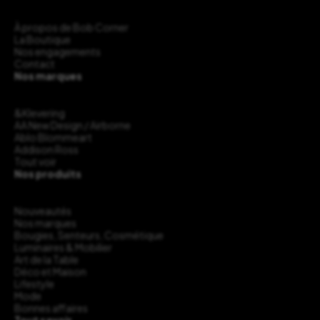
À propos de Bob Corner
La Boutique
Nos engagements
Contact
Nos marques
&Klevering
AA New Design / Airborne
Ablo Blommeart
Addison Ross
Tout voir
Nos produits
Nouveautés
Nos marques
Bougies, Senteurs, Cosmétique
Luminaires & Mobilier
Art de la Table
Déco et Maison
Lifestyle
Mode
Bonnes affaires