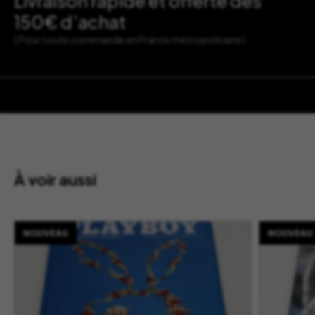
Livraison rapide et offerte dès
150€ d’achat
( Pour toute commande en France métropolitaine )
À voir aussi
NOUVEAU
NOUVEAU