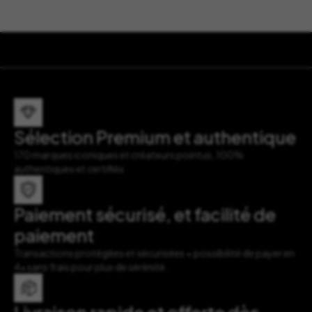
Sélection Premium et authentique
170 marques iconiques et créateurs pointus, 100%
authentiques et certifiés
Paiement sécurisé, et facilité de
paiement
Transactions protégées et sécurisées + possibilité de payer en
4x sans frais pour plus de sérénité.