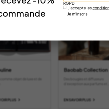
 recevez -10%
RGPD
J’accepte les
condition
re commande
Je m’inscris
uline
Baobab Collection
e comme objet de luxe et de
Des bougies et diffuseurs
.
d’exception aux parfums et
designs uniques.
VOIR PLUS
EN SAVOIR PLUS