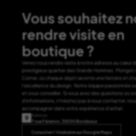
Vous souhaitez 
rendre visite en
boutique ?
Venez nous rendre visite à notre adresse au cœur 
prestigieux quartier des Grands Hommes. Plongez d
Corner, où chaque objet raconte une histoire et c
l’excellence du design. Notre équipe passionnée se
et vous conseiller. Si vous avez des questions ou s
d’informations, n’hésitez pas à nous contacter, nou
accompagner dans votre expérience d’achat.
Adresse
7 rue Fénelon, 33000 Bordeaux
Consulter l’itinéraire sur Google Maps