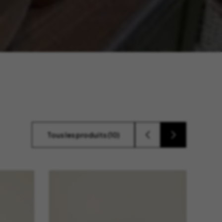
tage
Têtes Blondes
nion
The Automologist
Seurot
The Line
 Copenhagen
The Map
Tivoli Audio
Tse Tse
cilia
Usbepower
ks
Wouf
Tous les produits (10)
teilles
XL Boom
YAY
o