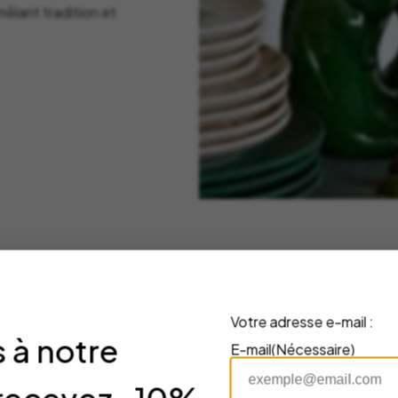
êlant tradition et
Votre adresse e-mail :
aient vous plaire
 à notre
E-mail
(Nécessaire)