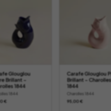
afe Glouglou
Carafe Glouglou P
e Brillant –
Brillant – Charolle
rolles 1844
1844
olles 1844
Charolles 1844
00
€
95,00
€