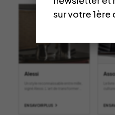
newsletter et
sur votre 1è
Alessi
Asso
Un style reconnaissable entre mille,
Le livr
signé Alessi. L’art de transformer
culture
les objets du quotidien en pièces
design.
EN SAVOIR PLUS
EN SA