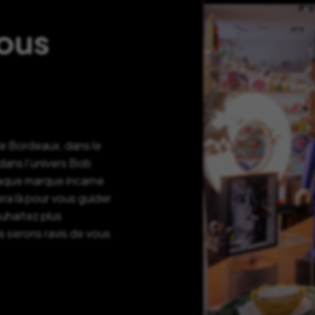
nous
de Bordeaux, dans le
ans l’univers Bob
haque marque incarne
ra là pour vous guider
ouhaitez plus
s serons ravis de vous