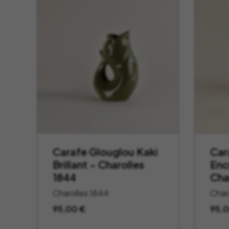
Carafe Glouglou Kaki
Car
Brillant – Charolles
Encr
1844
Cha
Charolles 1844
Char
95,00
€
95,