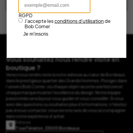
Découvrir nos marques
RGPD
J’accepte les
conditions d’utilisation
de
Bob Corner
Je m’inscris
Vous souhaitez nous rendre visite en
boutique ?
Venez nous rendre visite à notre adresse au cœur de Bordeaux,
dans le prestigieux quartier des Grands Hommes. Plongez dans
l’univers Bob Corner, où chaque objet raconte une histoire et
chaque marque incarne l’excellence du design. Notre équipe
passionnée sera là pour vous guider et vous conseiller. Si vous
avez des questions ou souhaitez plus d’informations, n’hésitez
pas à nous contacter, nous serons ravis de vous accompagner
dans votre expérience d’achat.
Adresse
7 rue Fénelon, 33000 Bordeaux