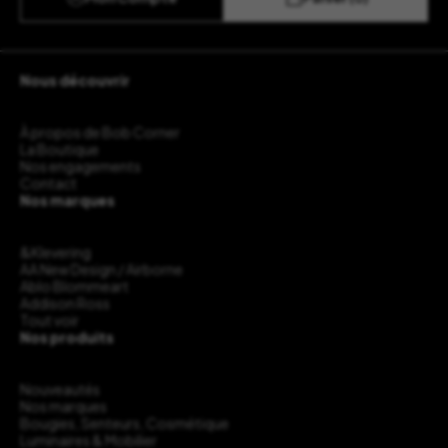
Nous découvrir
À propos de Bob Corner
La Boutique
Nos engagements
Contact
Nos marques
&Klevering
AA New Design / Airborne
Ablo Blommeart
Addison Ross
Tout voir
Nos produits
Nouveautés
Nos marques
Bougies, Senteurs, Cosmétique
Luminaires & Mobilier