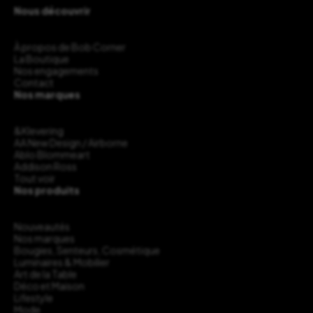
Nous découvrir
À propos de Bob Corner
La Boutique
Nos engagements
Contact
Nos marques
&Klevering
AA New Design / Airborne
Ablo Blommeart
Addison Ross
Tout voir
Nos produits
Nouveautés
Nos marques
Bougies, Senteurs, Cosmétique
Luminaires & Mobilier
Art de la Table
Déco et Maison
Lifestyle
Mode