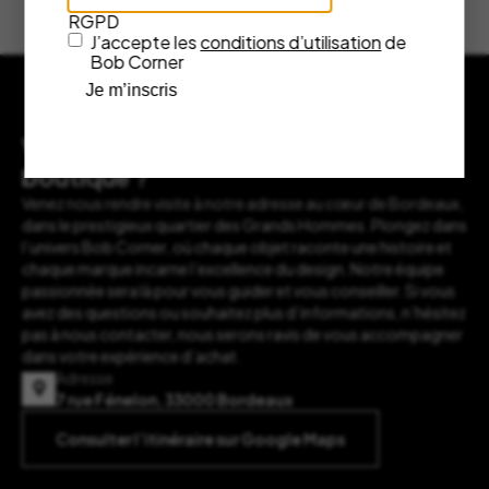
RGPD
J’accepte les
conditions d’utilisation
de
Bob Corner
Je m’inscris
Vous souhaitez nous rendre visite en
boutique ?
Venez nous rendre visite à notre adresse au cœur de Bordeaux,
dans le prestigieux quartier des Grands Hommes. Plongez dans
l’univers Bob Corner, où chaque objet raconte une histoire et
chaque marque incarne l’excellence du design. Notre équipe
passionnée sera là pour vous guider et vous conseiller. Si vous
avez des questions ou souhaitez plus d’informations, n’hésitez
pas à nous contacter, nous serons ravis de vous accompagner
dans votre expérience d’achat.
Adresse
7 rue Fénelon, 33000 Bordeaux
Consulter l’itinéraire sur Google Maps