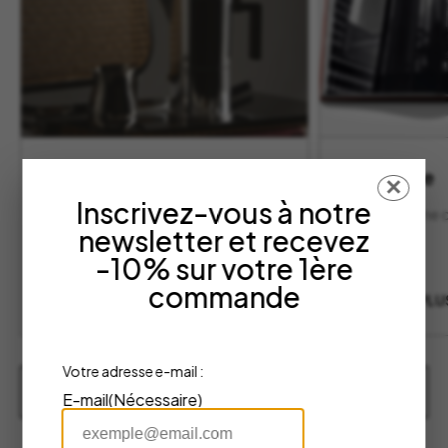
Alessi
Assouline
✕
Inscrivez-vous à notre
Un style reconnaissable entre mille,
Le livre comme o
newsletter et recevez
signé Alessi. L’art de transformer les
culture.
objets du quotidien en pièces design.
-10% sur votre 1ère
commande
EN SAVOIR PLUS
EN SAVOIR PLU
Votre adresse e-mail :
Découvrir nos marques
E-mail
(Nécessaire)