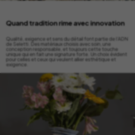
Quand tradition rime avec innovation
Qualité, exigence et sens du détail font partie de l’ADN
de Seletti. Des matériaux choisis avec soin, une
conception responsable, et toujours cette touche
unique qui en fait une signature forte. Un choix évident
pour celles et ceux qui veulent allier esthétique et
exigence.