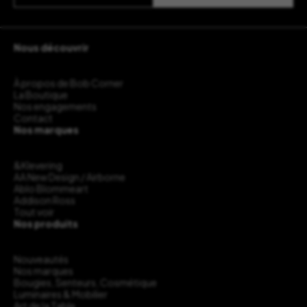
Nous découvrir
À propos de Bob Corner
La Boutique
Nos engagements
Contact
Nos marques
&Klevering
AA New Design / Airborne
Ablo Blommeart
Addison Ross
Tout voir
Nos produits
Nouveautés
Nos marques
Bougies, Senteurs, Cosmétique
Luminaires & Mobilier
Art de la Table