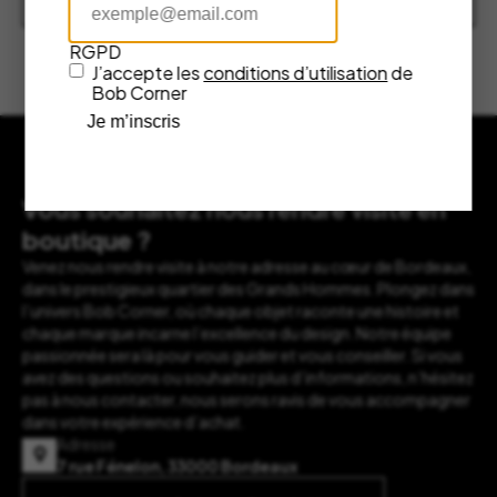
RGPD
J’accepte les
conditions d’utilisation
de
Bob Corner
Je m’inscris
Vous souhaitez nous rendre visite en
boutique ?
Venez nous rendre visite à notre adresse au cœur de Bordeaux,
dans le prestigieux quartier des Grands Hommes. Plongez dans
l’univers Bob Corner, où chaque objet raconte une histoire et
chaque marque incarne l’excellence du design. Notre équipe
passionnée sera là pour vous guider et vous conseiller. Si vous
avez des questions ou souhaitez plus d’informations, n’hésitez
pas à nous contacter, nous serons ravis de vous accompagner
dans votre expérience d’achat.
Adresse
7 rue Fénelon, 33000 Bordeaux