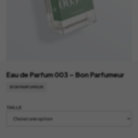
Eau de Parfum 003 – Bon Parfumeur
BON PARFUMEUR
TAILLE