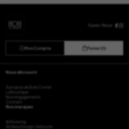
Suivez-Nous :
Mon Compte
Panier (0)
Nous découvrir
À propos de Bob Corner
La Boutique
Nos engagements
Contact
Nos marques
&Klevering
AA New Design / Airborne