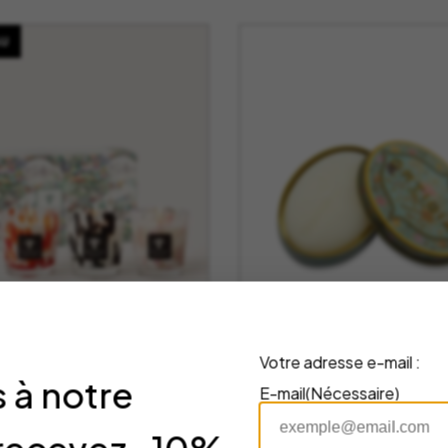
U
Votre adresse e-mail :
 à notre
E-mail
(Nécessaire)
fret Trio de
Savon Florio en Bo