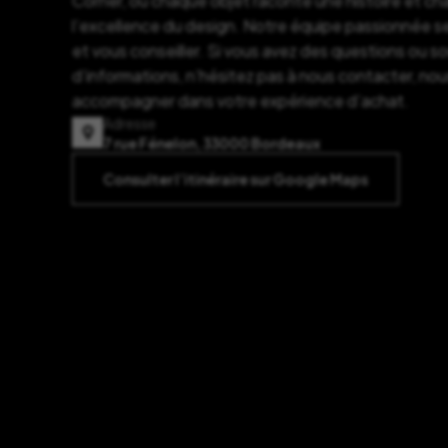
Corner, où chaque objet raconte une histoire et c
l’excellence du design. Notre équipe passionnée se
et vous conseiller. Si vous avez des questions ou s
d’informations, n’hésitez pas à nous contacter, nou
accompagner dans votre expérience d’achat.
Adresse
7 rue Fénelon, 33000 Bordeaux
Consulter l’itinéraire sur Google Maps