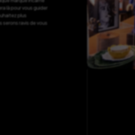
haque marque incarne
ra là pour vous guider
ouhaitez plus
s serons ravis de vous