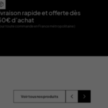
ivraison rapide et offerte dès
50€ d’achat
Pour toute commande en France métropolitaine )
Voir tous nos produits