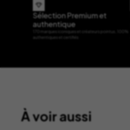
Sélection Premium et
authentique
170 marques iconiques et créateurs pointus, 100%
authentiques et certifiés
À voir aussi