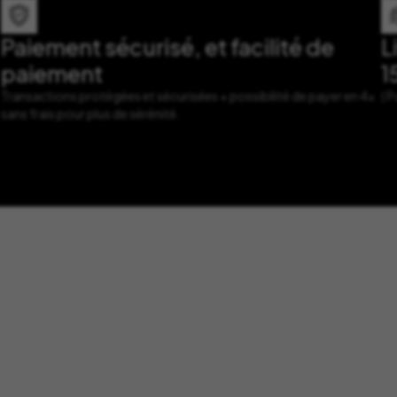
Paiement sécurisé, et facilité de
L
paiement
1
Transactions protégées et sécurisées + possibilité de payer en 4x
( 
sans frais pour plus de sérénité.