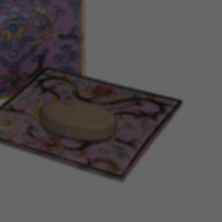
tage
Têtes Blondes
nion
The Automologist
Seurot
The Line
 Copenhagen
The Map
Tivoli Audio
Tse Tse
cilia
Usbepower
ks
Wouf
teilles
XL Boom
YAY
o