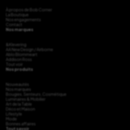
À propos de Bob Corner
La Boutique
Nos engagements
Contact
Nos marques
&Klevering
AA New Design / Airborne
Ablo Blommeart
Addison Ross
Tout voir
Nos produits
Nouveautés
Nos marques
Bougies, Senteurs, Cosmétique
Luminaires & Mobilier
Art de la Table
Déco et Maison
Lifestyle
Mode
Bonnes affaires
Tout savoir