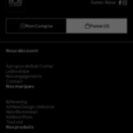
Suivez-Nous :
Mon Compte
Panier (0)
Nous découvrir
À propos de Bob Corner
La Boutique
Nos engagements
Contact
Nos marques
&Klevering
AA New Design / Airborne
Ablo Blommeart
Addison Ross
Tout voir
Nos produits