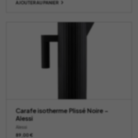
AJOUTER AU PANIER
Carafe isotherme Plissé Noire –
Alessi
Alessi
89,00
€