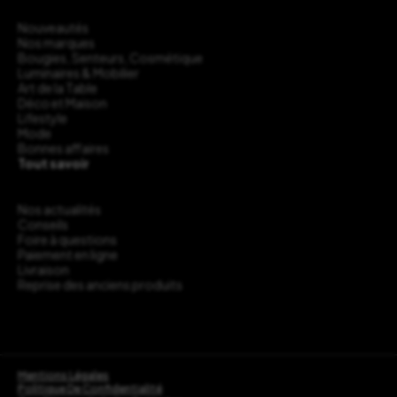
Nouveautés
Nos marques
Bougies, Senteurs, Cosmétique
Luminaires & Mobilier
Art de la Table
Déco et Maison
Lifestyle
Mode
Bonnes affaires
Tout savoir
Nos actualités
Conseils
Foire à questions
Paiement en ligne
Livraison
Reprise des anciens produits
Mentions Légales
Politique De Confidentialité