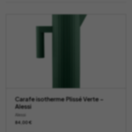
Carafe isotherme Plissé Verte –
Alessi
Alessi
84,00
€