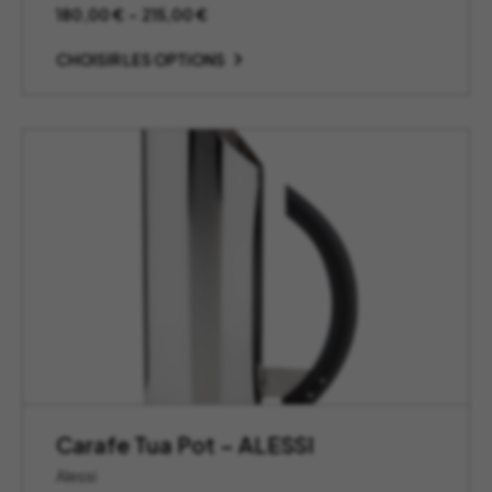
Plage
180,00
€
–
215,00
€
de
prix :
CHOISIR LES OPTIONS
180,00 €
à
215,00 €
Carafe Tua Pot – ALESSI
Alessi