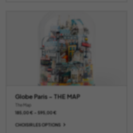
Globe Paris – THE MAP
The Map
Plage
185,00
€
–
595,00
€
de
prix :
CHOISIR LES OPTIONS
185,00 €