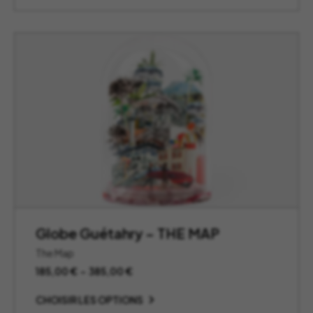
Globe Guétahry – THE MAP
The Map
Plage
185,00
€
–
385,00
€
de
prix :
CHOISIR LES OPTIONS
185,00 €