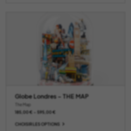
Globe Londres – THE MAP
The Map
Plage
185,00
€
–
595,00
€
de
prix :
CHOISIR LES OPTIONS
185,00 €