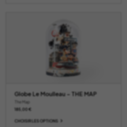
à
595,00 €
Globe Le Moulleau – THE MAP
The Map
185,00
€
CHOISIR LES OPTIONS