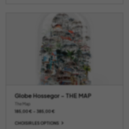
à
385,00 €
Globe Hossegor – THE MAP
The Map
Plage
185,00
€
–
385,00
€
de
prix :
CHOISIR LES OPTIONS
185,00 €