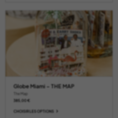
à
595,00 €
Globe Miami – THE MAP
The Map
385,00
€
CHOISIR LES OPTIONS