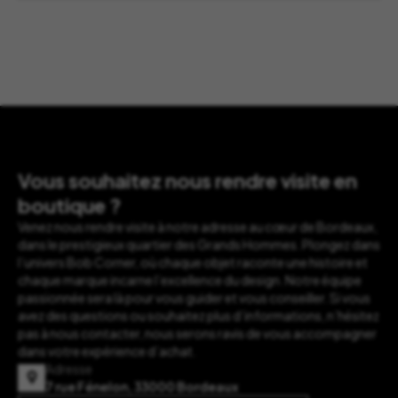
Vous souhaitez nous rendre visite en
boutique ?
Venez nous rendre visite à notre adresse au cœur de Bordeaux,
dans le prestigieux quartier des Grands Hommes. Plongez dans
l’univers Bob Corner, où chaque objet raconte une histoire et
chaque marque incarne l’excellence du design. Notre équipe
passionnée sera là pour vous guider et vous conseiller. Si vous
avez des questions ou souhaitez plus d’informations, n’hésitez
pas à nous contacter, nous serons ravis de vous accompagner
dans votre expérience d’achat.
Adresse
7 rue Fénelon, 33000 Bordeaux