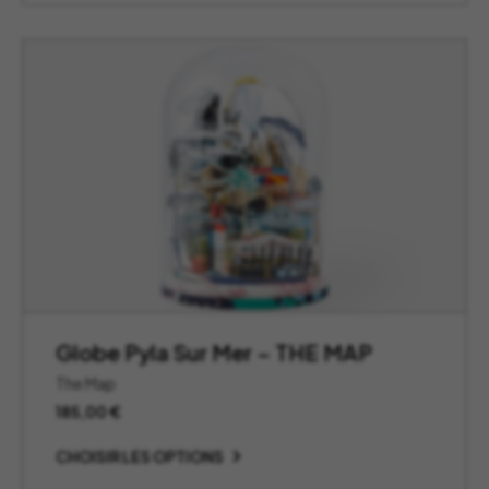
à
595,00 €
Globe Pyla Sur Mer – THE MAP
The Map
185,00
€
CHOISIR LES OPTIONS