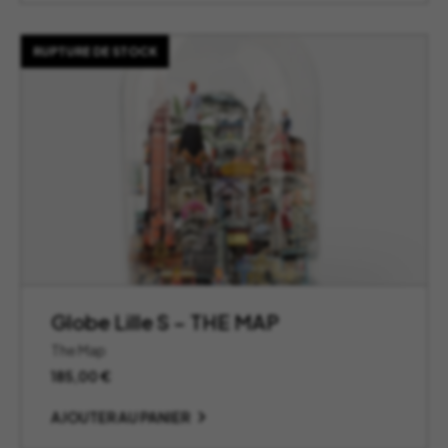
RUPTURE DE STOCK
Globe Lille S – THE MAP
The Map
185,00
€
AJOUTER AU PANIER