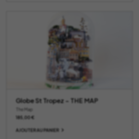
Globe St Tropez – THE MAP
The Map
185,00
€
AJOUTER AU PANIER