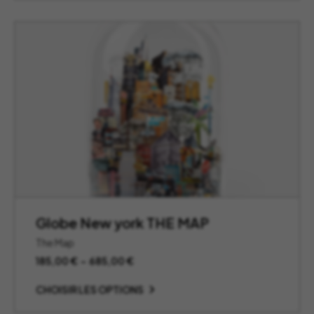
à
595,00 €
Globe New york THE MAP
The Map
Plage
185,00
€
–
685,00
€
de
prix :
CHOISIR LES OPTIONS
185,00 €