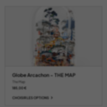
à
185,00 €
Globe Arcachon – THE MAP
The Map
185,00
€
CHOISIR LES OPTIONS