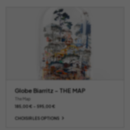
Globe Biarritz – THE MAP
The Map
Plage
185,00
€
–
595,00
€
de
prix :
CHOISIR LES OPTIONS
185,00 €
à