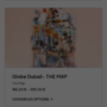
Globe Dubail- THE MAP
The Map
Plage
185,00
€
–
595,00
€
de
prix :
CHOISIR LES OPTIONS
185,00 €