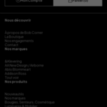
Mon Compte
Panier (0)
Nous découvrir
À propos de Bob Corner
La Boutique
Nos engagements
Contact
Nos marques
&Klevering
AA New Design / Airborne
Ablo Blommeart
Addison Ross
Tout voir
Nos produits
Nouveautés
Nos marques
Bougies, Senteurs, Cosmétique
Luminaires & Mobilier