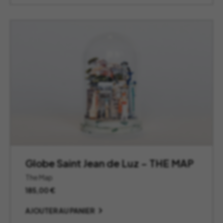
à
385,00 €
Globe Saint Jean de Luz – THE MAP
The Map
185,00
€
AJOUTER AU PANIER