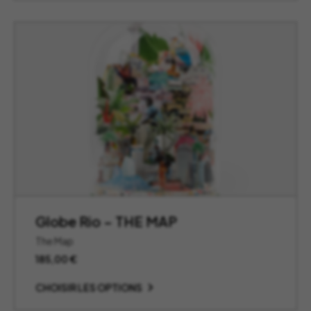
Globe Rio – THE MAP
The Map
185,00
€
CHOISIR LES OPTIONS