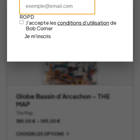
185,00 €
RGPD
J’accepte les
conditions d’utilisation
de
Bob Corner
Je m’inscris
Globe Bassin d’Arcachon – THE
MAP
The Map
Plage
385,00
€
–
595,00
€
de
prix :
CHOISIR LES OPTIONS
385,00 €