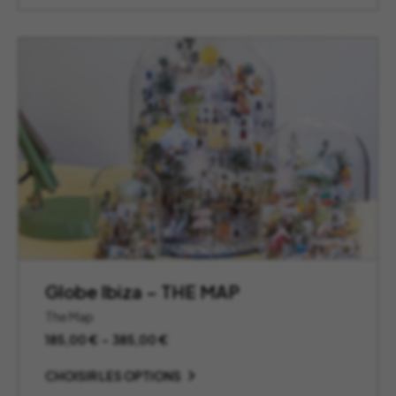
à
385,00 €
Globe Ibiza – THE MAP
The Map
Plage
185,00
€
–
385,00
€
de
prix :
CHOISIR LES OPTIONS
185,00 €