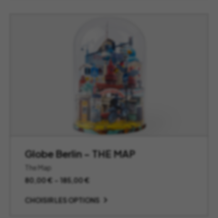
à
685,00 €
Globe Berlin – THE MAP
The Map
Plage
80,00
€
–
185,00
€
de
prix :
CHOISIR LES OPTIONS
80,00 €