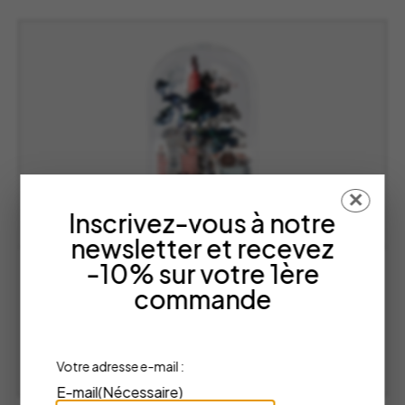
595,00 €
✕
Inscrivez-vous à notre
newsletter et recevez
-10% sur votre 1ère
Globe Cap Ferret – THE MAP
commande
The Map
Plage
85,00
€
–
185,00
€
de
prix :
CHOISIR LES OPTIONS
Votre adresse e-mail :
85,00 €
E-mail
(Nécessaire)
à