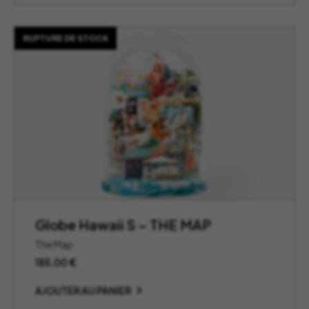
RUPTURE DE STOCK
Globe Hawaii S – THE MAP
The Map
185,00
€
AJOUTER AU PANIER