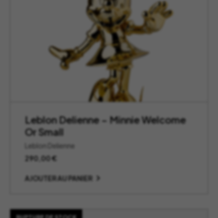
Leblon Delienne – Minnie Welcome
Or Small
Leblon Delienne
290,00
€
AJOUTER AU PANIER
RUPTURE DE STOCK