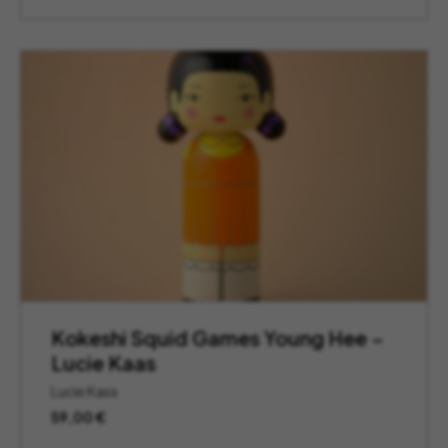
Kokeshi Squid Games Young Hee –
Lucie Kaas
Lucie Kass
59,00
€