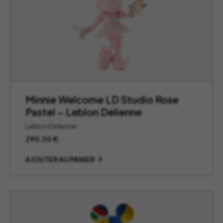
Minnie Welcome LD Studio Rose
Pastel – Leblon Delienne
Leblon Delienne
290,00
€
AJOUTER AU PANIER