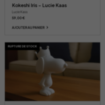
Kokeshi Iris – Lucie Kaas
Lucie Kass
59,00
€
AJOUTER AU PANIER
RUPTURE DE STOCK