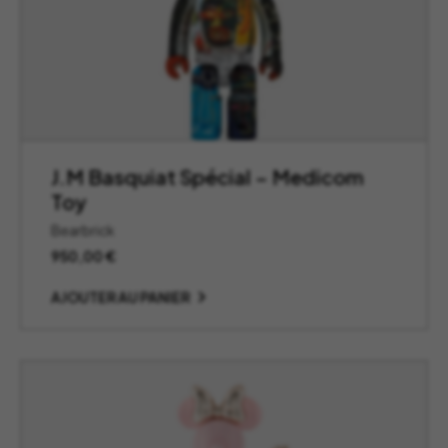
J.M Basquiat Spécial – Medicom
Toy
Bearbrick
950,00
€
AJOUTER AU PANIER