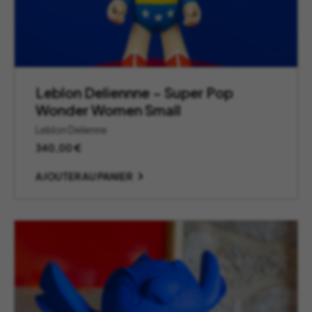
Leblon Deliennne – Super Pop
Wonder Women Small
Leblon Delienne
340,00
€
AJOUTER AU PANIER