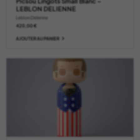
Picsou Lingots Small Blanc –
LEBLON DELIENNE
Leblon Delienne
420,00
€
AJOUTER AU PANIER