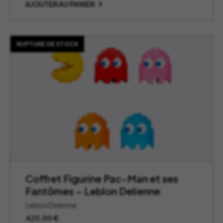
AJOUTER AU PANIER
RUPTURE DE STOCK
Coffret Figurine Pac-Man et ses
Fantômes – Leblon Delienne
Leblon Delienne
420,00
€