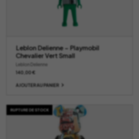
Leblon Delienne – Playmobil
Chevalier Vert Small
Leblon Delienne
140,00
€
AJOUTER AU PANIER
RUPTURE DE STOCK