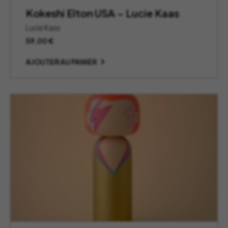
Kokeshi Elton USA – Lucie Kaas
Lucie Kass
59,00
€
AJOUTER AU PANIER