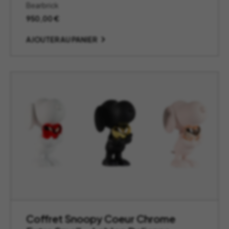
Bearbrick
950,00
€
AJOUTER AU PANIER
Coffret Snoopy Coeur Chrome