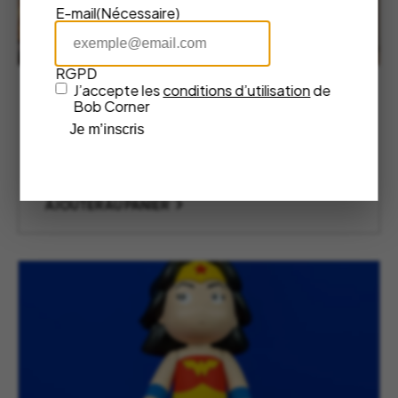
E-mail
(Nécessaire)
RGPD
J’accepte les
conditions d’utilisation
de
Picsou Lingots Chromé Small –
Bob Corner
LEBLON DELIENNE
Je m’inscris
Leblon Delienne
490,00
€
AJOUTER AU PANIER