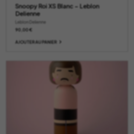
Snoopy Roi XS Blanc – Leblon
Delienne
Leblon Delienne
90,00
€
AJOUTER AU PANIER