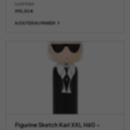
Lucie Kass
995,00
€
AJOUTER AU PANIER
Figurine Sketch Karl XXL H60 –