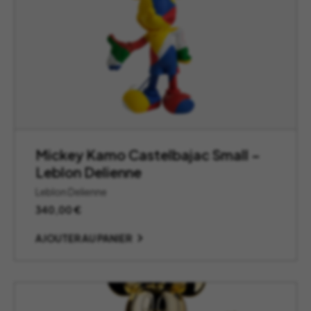
Mickey Kamo Castelbajac Small –
Leblon Delienne
Leblon Delienne
340,00
€
AJOUTER AU PANIER