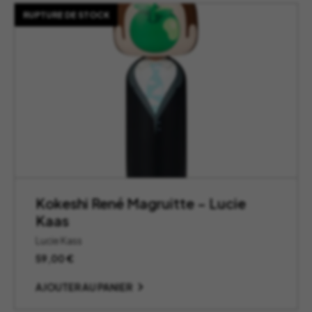
RUPTURE DE STOCK
Kokeshi René Magruitte – Lucie
Kaas
Lucie Kass
59,00
€
AJOUTER AU PANIER