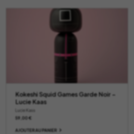
Kokeshi Squid Games Garde Noir –
Lucie Kaas
Lucie Kass
59,00
€
AJOUTER AU PANIER