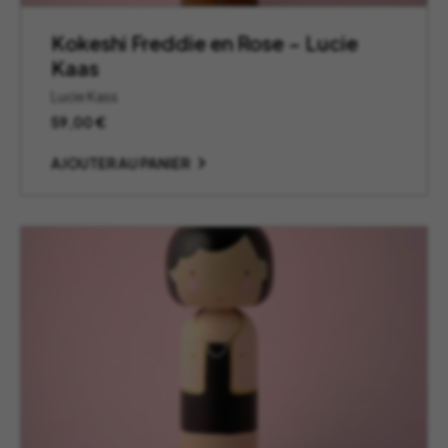
Kokeshi Freddie en Rose – Lucie
Kaas
Lucie Kass
59,00
€
AJOUTER AU PANIER