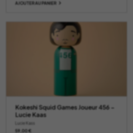
AJOUTER AU PANIER
Kokeshi Squid Games Joueur 456 –
Lucie Kaas
Lucie Kass
59,00
€