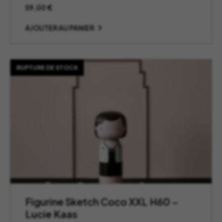
59,00
€
AJOUTER AU PANIER
RUPTURE DE STOCK
Figurine Sketch Coco XXL H60 –
Lucie Kaas