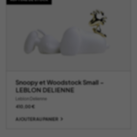
Snoopy et Woodstock Small –
LEBLON DELIENNE
Leblon Delienne
410,00
€
AJOUTER AU PANIER