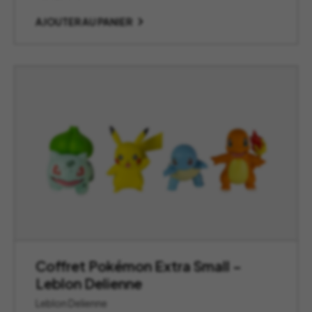
AJOUTER AU PANIER
Coffret Pokémon Extra Small –
Leblon Delienne
Leblon Delienne