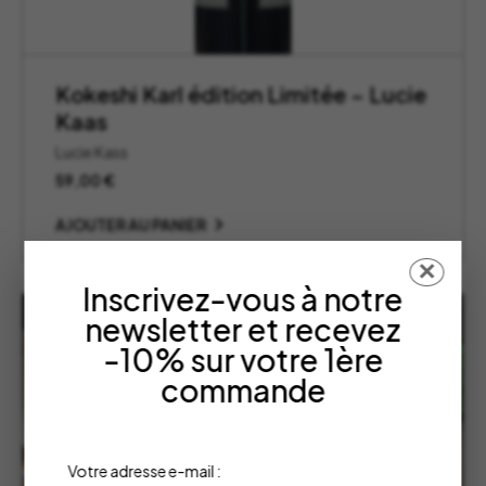
Kokeshi Karl édition Limitée – Lucie
Kaas
Lucie Kass
59,00
€
AJOUTER AU PANIER
✕
Inscrivez-vous à notre
RUPTURE DE STOCK
newsletter et recevez
-10% sur votre 1ère
commande
Votre adresse e-mail :