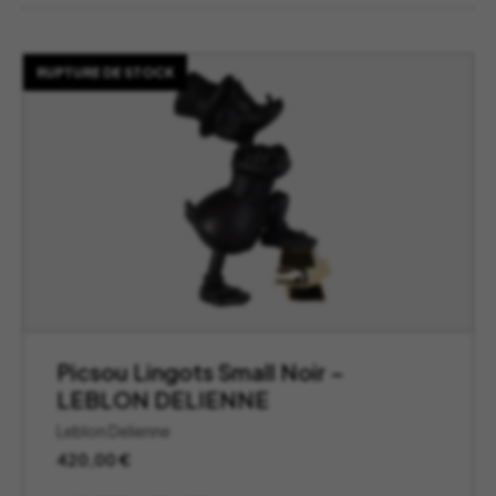
RUPTURE DE STOCK
Picsou Lingots Small Noir –
LEBLON DELIENNE
Leblon Delienne
420,00
€