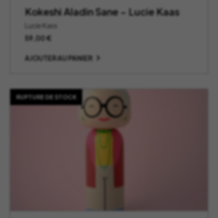
Kokeshi Aladin Sane – Lucie Kaas
Lucie Kass
59,00
€
AJOUTER AU PANIER
RUPTURE DE STOCK