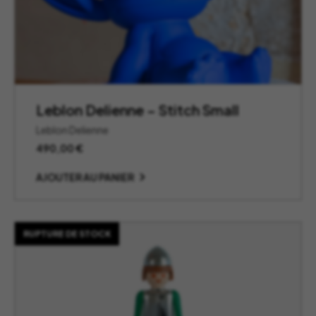
Leblon Delienne – Stitch Small
Leblon Delienne
490,00
€
AJOUTER AU PANIER
RUPTURE DE STOCK