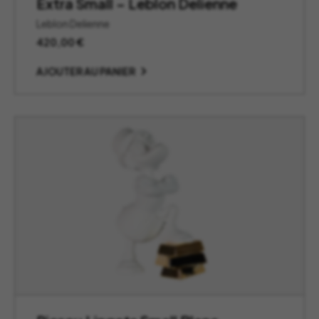
Extra Small – Leblon Delienne
Leblon Delienne
420,00
€
AJOUTER AU PANIER