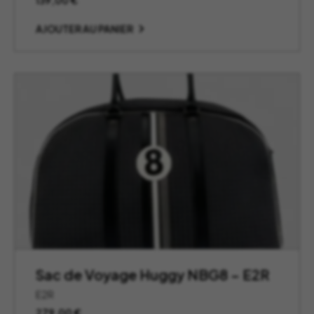
139,00
€
AJOUTER AU PANIER
Sac de Voyage Huggy NBG8 – E2R
E2R
279,00
€