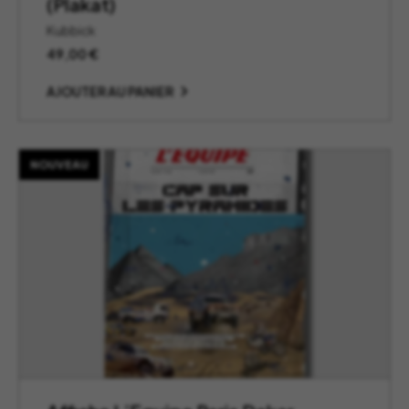
(Plakat)
Kubbick
49,00
€
AJOUTER AU PANIER
NOUVEAU