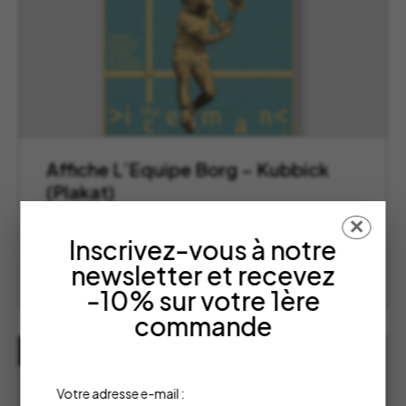
Affiche L’Equipe Borg – Kubbick
(Plakat)
Kubbick
✕
49,00
€
Inscrivez-vous à notre
newsletter et recevez
AJOUTER AU PANIER
-10% sur votre 1ère
commande
NOUVEAU
Votre adresse e-mail :