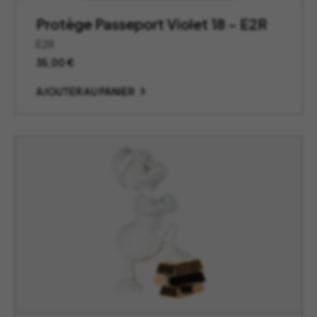
Protège Passeport Violet 18 – E2R
E2R
35,00
€
AJOUTER AU PANIER