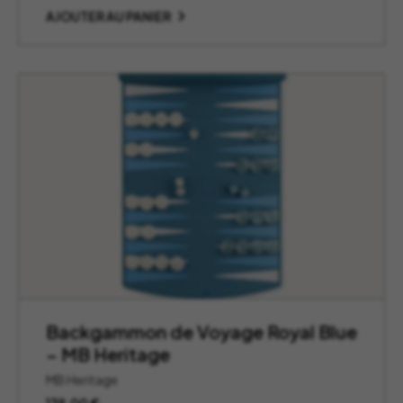
AJOUTER AU PANIER
Backgammon de Voyage Royal Blue
– MB Heritage
MB Heritage