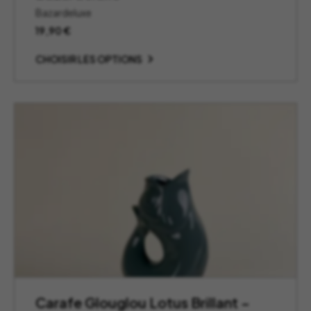
Bazardeluxe
19,90
€
CHOISIR LES OPTIONS
Carafe Glouglou Lotus Brillant –