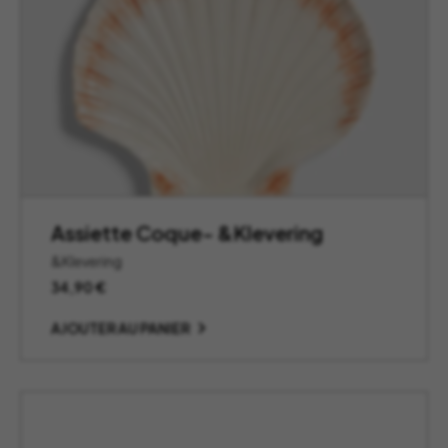
Assiette Coque- &Klevering
&Klevering
34,90
€
AJOUTER AU PANIER