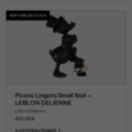
RUPTURE DE STOCK
Picsou Lingots Small Noir –
LEBLON DELIENNE
Leblon Delienne
420,00
€
AJOUTER AU PANIER