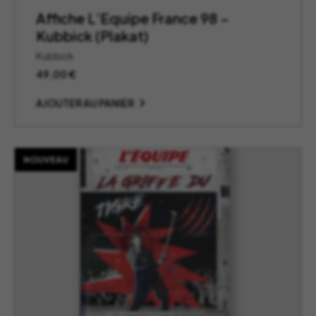
Affiche L’Equipe France 98 –
Kubbick (Plakat)
Kubbick
49,00
€
AJOUTER AU PANIER
NOUVEAU