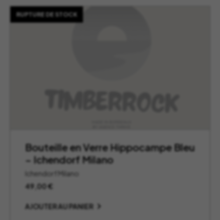
RUPTURE DE STOCK
Bouteille en Verre Hippocampe Bleu
– Ichendorf Milano
Ichendorf Milano
49,00
€
AJOUTER AU PANIER