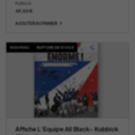
Kubbick
49,00
€
AJOUTER AU PANIER
NOUVEAU
RUPTURE DE STOCK
Affiche L’Equipe All Black- Kubbick