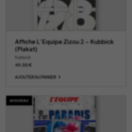
Affiche L’Equipe Zizou 2 – Kubbick
(Plakat)
Kubbick
49,00
€
AJOUTER AU PANIER
NOUVEAU