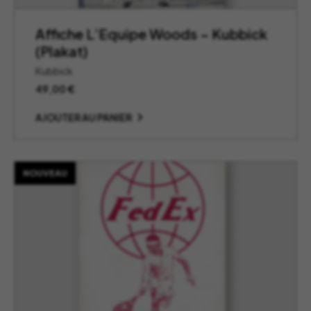
Affiche L’Equipe Woods – Kubbick
(Plakat)
Kubbick
49,00
€
AJOUTER AU PANIER
NOUVEAU