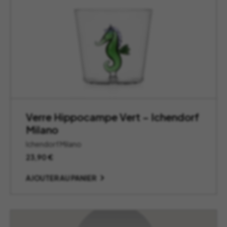
Verre Hippocampe Vert – Ichendorf
Milano
Ichendorf Milano
23,90
€
AJOUTER AU PANIER