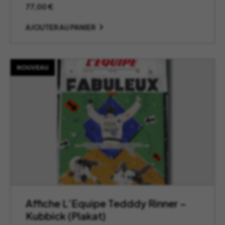
77,00
€
AJOUTER AU PANIER
NOUVEAU
Affiche L’Equipe Tedddy Rinner –
Kubbick (Plakat)