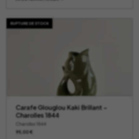
RUPTURE DE STOCK
Carafe Glouglou Kaki Brillant –
Charolles 1844
Charolles 1844
95,00
€