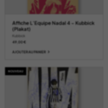
Affiche L’Equipe Nadal 4 – Kubbick
(Plakat)
Kubbick
49,00
€
AJOUTER AU PANIER
NOUVEAU