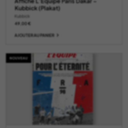
Affiche L’Equipe Paris Dakar –
Kubbick (Plakat)
Kubbick
49,00
€
AJOUTER AU PANIER
NOUVEAU