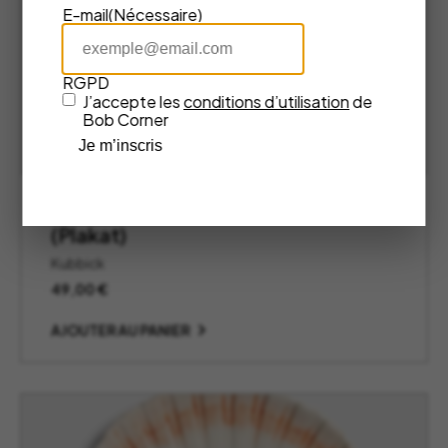
E-mail
(Nécessaire)
RGPD
J’accepte les
conditions d’utilisation
de
Bob Corner
Je m’inscris
Affiche L’Equipe Agassi – Kubbick
(Plakat)
Kubbick
49,00
€
AJOUTER AU PANIER