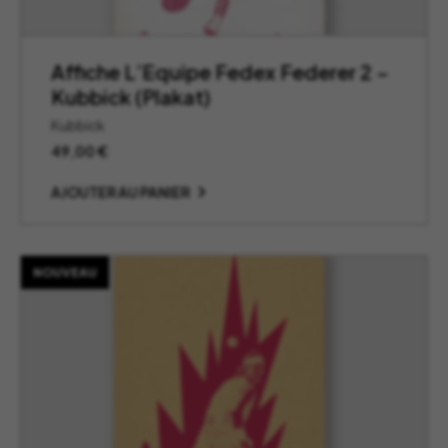
Affiche L’Equipe Fedex Federer 2 –
Kubbick (Plakat)
Kubbick
49,00
€
AJOUTER AU PANIER
NOUVEAU