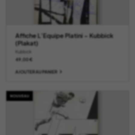
Affiche L’Equipe Platini – Kubbick
(Plakat)
Kubbick
49,00
€
AJOUTER AU PANIER
NOUVEAU