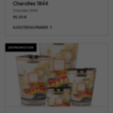
Charolles 1844
Charolles 1844
95,00
€
AJOUTER AU PANIER
EN PROMOTION