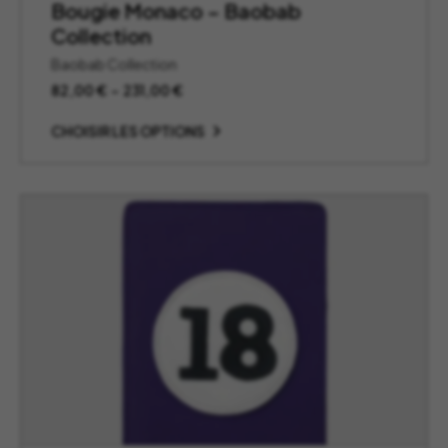
Bougie Monaco – Baobab
Collection
Baobab Collection
Plage
82,00
€
–
231,00
€
de
prix :
CHOISIR LES OPTIONS
82,00 €
à
231,00 €