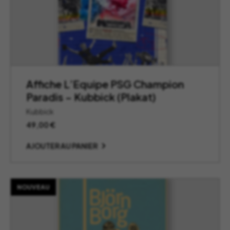
Affiche L’Equipe PSG Champion
Paradis – Kubbick (Plakat)
Kubbick
49,00
€
AJOUTER AU PANIER
NOUVEAU