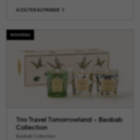
AJOUTER AU PANIER
NOUVEAU
Trio Travel Tomorrowland – Baobab
Collection
Baobab Collection