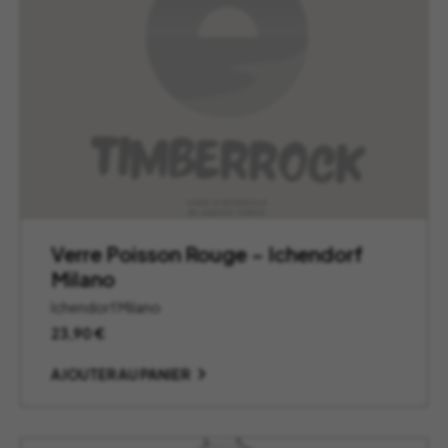
Verre Poisson Rouge – Ichendorf
Milano
Ichendorf Milano
23,90
€
AJOUTER AU PANIER