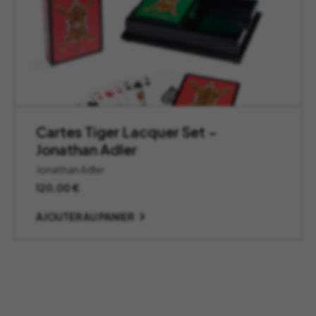
Cartes Tiger Lacquer Set –
Jonathan Adler
Jonathan Adler
120,00
€
AJOUTER AU PANIER