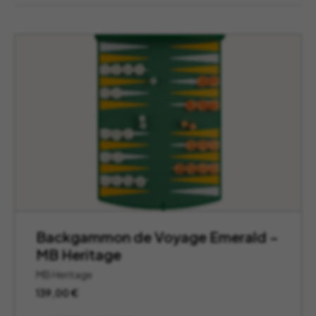
Backgammon de Voyage Emerald –
MB Heritage
MB Heritage
139,00
€