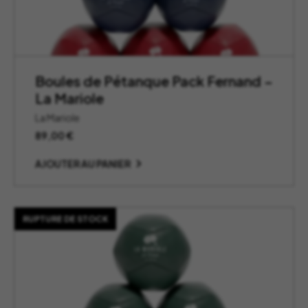
Boules de Pétanque Pack Fernand –
La Mariole
La Mariole
89,00
€
AJOUTER AU PANIER
RUPTURE DE STOCK