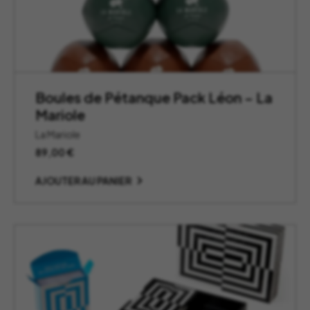
Boules de Pétanque Pack Léon – La
Mariole
La Mariole
89,00
€
AJOUTER AU PANIER