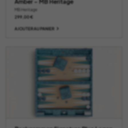
Amber – MB Heritage
MB Heritage
299,00
€
AJOUTER AU PANIER