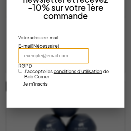
-10% sur votre 1ère
commande
Boules de Pétanque Pack Jean – La
Mariole
Votre adresse e-mail :
La Mariole
E-mail
(Nécessaire)
99,00
€
AJOUTER AU PANIER
RGPD
J’accepte les
conditions d’utilisation
de
Bob Corner
Je m’inscris
RUPTURE DE STOCK