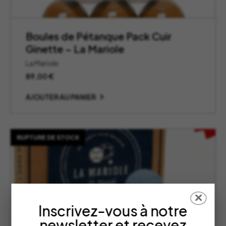
Boules de Pétanque Pack Cuir
Ginette – La Mariole
La Mariole
89,00
€
AJOUTER AU PANIER
RUPTURE DE STOCK
✕
Inscrivez-vous à notre
newsletter et recevez