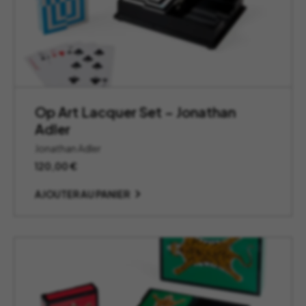
Op Art Lacquer Set – Jonathan
Adler
Jonathan Adler
120,00
€
AJOUTER AU PANIER