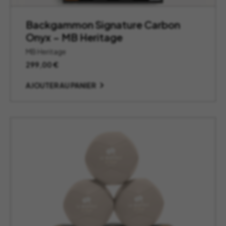
Backgammon Signature Carbon
Onyx – MB Heritage
MB Heritage
299,00
€
AJOUTER AU PANIER