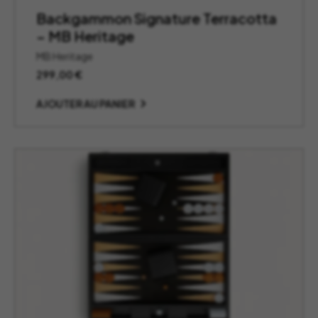
Backgammon Signature Terracotta
– MB Heritage
MB Heritage
299,00
€
AJOUTER AU PANIER