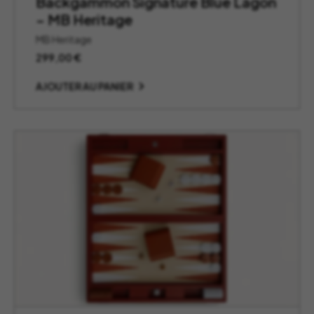
Backgammon Signature Blue Lagon
– MB Heritage
MB Heritage
299,00
€
AJOUTER AU PANIER