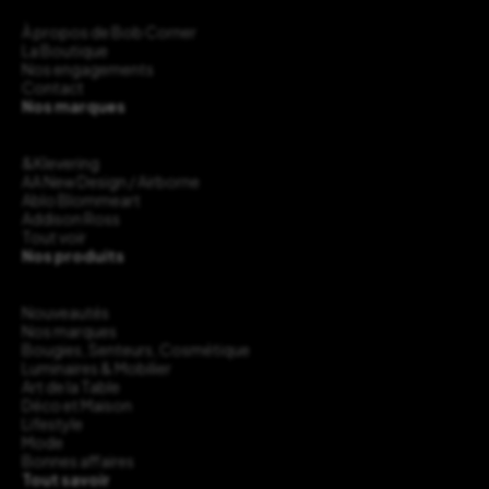
À propos de Bob Corner
La Boutique
Nos engagements
Contact
Nos marques
&Klevering
AA New Design / Airborne
Ablo Blommeart
Addison Ross
Tout voir
Nos produits
Nouveautés
Nos marques
Bougies, Senteurs, Cosmétique
Luminaires & Mobilier
Art de la Table
Déco et Maison
Lifestyle
Mode
Bonnes affaires
Tout savoir