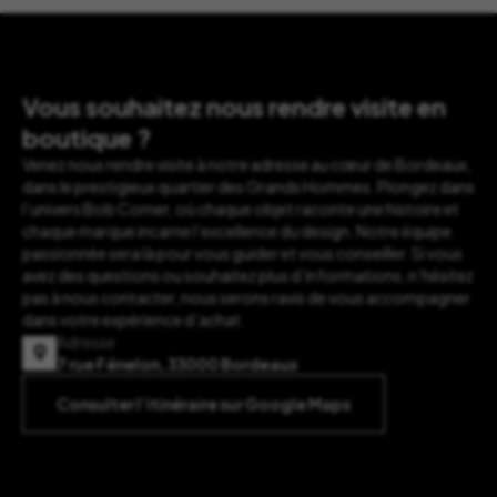
Vous souhaitez nous rendre visite en
boutique ?
Venez nous rendre visite à notre adresse au cœur de Bordeaux,
dans le prestigieux quartier des Grands Hommes. Plongez dans
l’univers Bob Corner, où chaque objet raconte une histoire et
chaque marque incarne l’excellence du design. Notre équipe
passionnée sera là pour vous guider et vous conseiller. Si vous
avez des questions ou souhaitez plus d’informations, n’hésitez
pas à nous contacter, nous serons ravis de vous accompagner
dans votre expérience d’achat.
Adresse
7 rue Fénelon, 33000 Bordeaux
Consulter l’itinéraire sur Google Maps