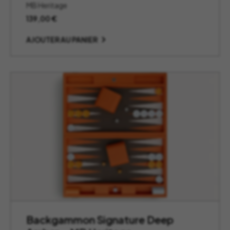
MB Heritage
139,00
€
AJOUTER AU PANIER
Backgammon Signature Deep