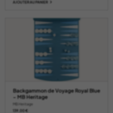
AJOUTER AU PANIER
Backgammon de Voyage Royal Blue
– MB Heritage
MB Heritage
139,00
€