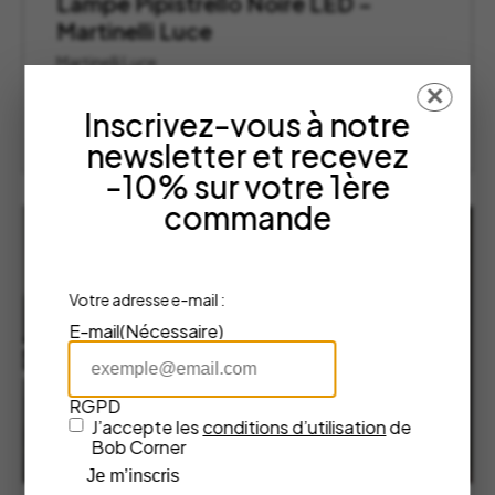
Lampe Pipistrello Noire LED –
Martinelli Luce
Martinelli Luce
1 299,00
€
✕
Inscrivez-vous à notre
AJOUTER AU PANIER
newsletter et recevez
-10% sur votre 1ère
commande
Votre adresse e-mail :
E-mail
(Nécessaire)
RGPD
J’accepte les
conditions d’utilisation
de
Bob Corner
Je m’inscris