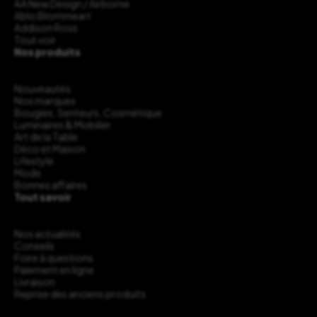
AA New Design / Airborne
Ablo Blommeart
Addison Ross
Tout voir
Nos produits
Nouveautés
Nos marques
Bougies, Senteurs, Cosmétique
Luminaires & Mobilier
Art de la Table
Déco et Maison
Lifestyle
Mode
Bonnes affaires
Tout savoir
Nos actualités
Conseils
Foire à questions
Paiement en ligne
Livraison
Reprise des anciens produits