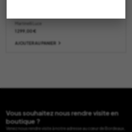
Lampe Pipistrello Blanche LED –
Martinelli Luce
Martinelli Luce
1 299,00
€
AJOUTER AU PANIER
Vous souhaitez nous rendre visite en
boutique ?
Venez nous rendre visite à notre adresse au cœur de Bordeaux,