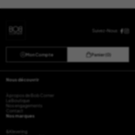
Suivez-Nous :
Mon Compte
Panier (0)
Nous découvrir
À propos de Bob Corner
La Boutique
Nos engagements
Contact
Nos marques
&Klevering