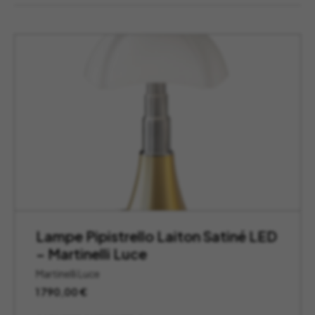
Lampe Pipistrello Laiton Satiné LED
– Martinelli Luce
Martinelli Luce
1 790,00
€