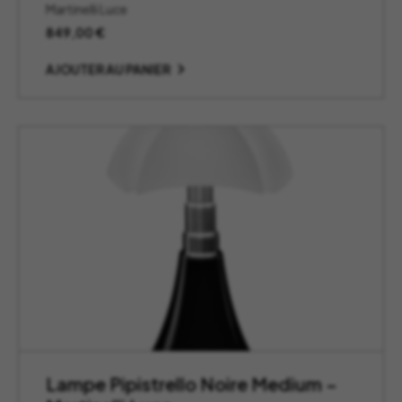
Martinelli Luce
849,00
€
AJOUTER AU PANIER
Lampe Pipistrello Noire Medium –