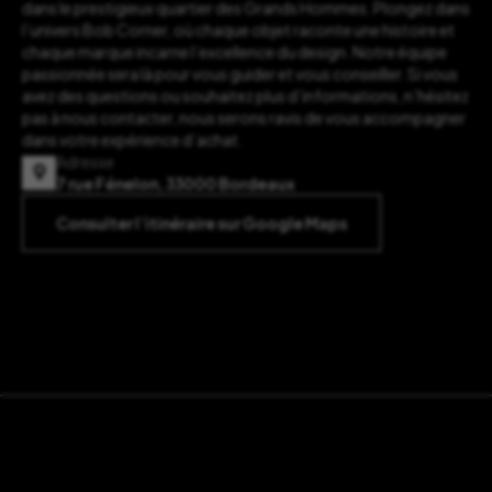
dans le prestigieux quartier des Grands Hommes. Plongez dans
l’univers Bob Corner, où chaque objet raconte une histoire et
chaque marque incarne l’excellence du design. Notre équipe
passionnée sera là pour vous guider et vous conseiller. Si vous
avez des questions ou souhaitez plus d’informations, n’hésitez
pas à nous contacter, nous serons ravis de vous accompagner
dans votre expérience d’achat.
Adresse
7 rue Fénelon, 33000 Bordeaux
Consulter l’itinéraire sur Google Maps