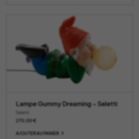
Lampe Gummy Dreaming – Seletti
Seletti
270,00
€
AJOUTER AU PANIER