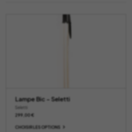
Lampe Bic – Seletti
Seletti
299,00
€
CHOISIR LES OPTIONS