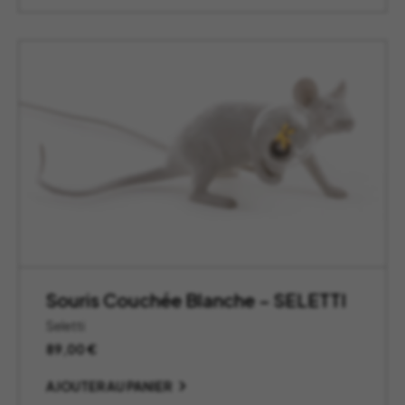
Souris Couchée Blanche – SELETTI
Seletti
89,00
€
AJOUTER AU PANIER