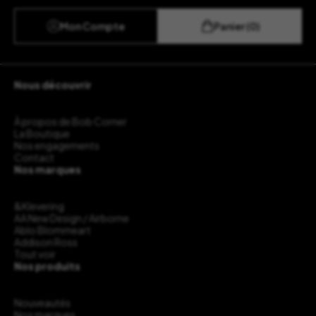
Mon Compte
Panier (0)
Nous découvrir
À propos de Bob Corner
La Boutique
Nos engagements
Contact
Nos marques
&Klevering
AA New Design / Airborne
Ablo Blommeart
Addison Ross
Tout voir
Nos produits
Nouveautés
Nos marques