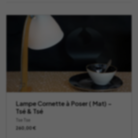
Lampe Cornette à Poser ( Mat) –
Tsé & Tsé
Tse Tse
260,00
€