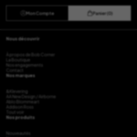
Mon Compte
Panier (0)
Nous découvrir
À propos de Bob Corner
La Boutique
Nos engagements
Contact
Nos marques
&Klevering
AA New Design / Airborne
Ablo Blommeart
Addison Ross
Tout voir
Nos produits
Nouveautés