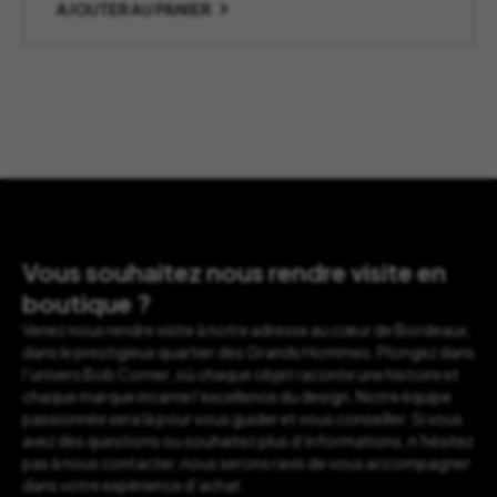
AJOUTER AU PANIER
Vous souhaitez nous rendre visite en
boutique ?
Venez nous rendre visite à notre adresse au cœur de Bordeaux,
dans le prestigieux quartier des Grands Hommes. Plongez dans
l’univers Bob Corner, où chaque objet raconte une histoire et
chaque marque incarne l’excellence du design. Notre équipe
passionnée sera là pour vous guider et vous conseiller. Si vous
avez des questions ou souhaitez plus d’informations, n’hésitez
pas à nous contacter, nous serons ravis de vous accompagner
dans votre expérience d’achat.