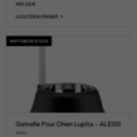
950,00
€
AJOUTER AU PANIER
RUPTURE DE STOCK
Gamelle Pour Chien Lupita – ALESSI
Alessi