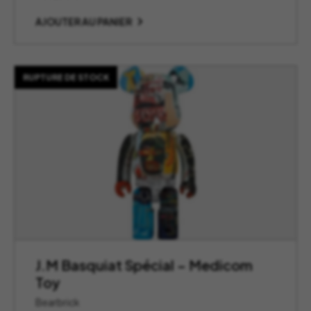
AJOUTER AU PANIER
RUPTURE DE STOCK
J.M Basquiat Spécial – Medicom
Toy
Bearbrick