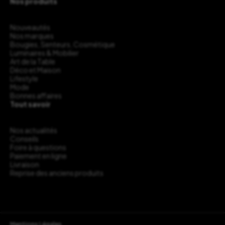
Nos produits
Nouveautés
Nos marques
Bougies, Senteurs, Cosmétique
Luminaires & Mobilier
Art de la Table
Déco et Maison
Lifestyle
Mode
Bonnes affaires
Tout savoir
Nos actualités
Conseils
Foire à questions
Paiement en ligne
Livraison
Reprise des anciens produits
Mentions Légales