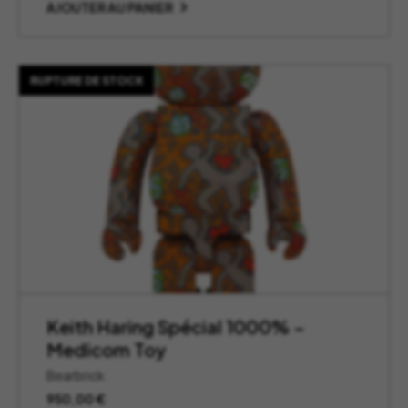
AJOUTER AU PANIER
RUPTURE DE STOCK
Keith Haring Spécial 1000% –
Medicom Toy
Bearbrick
950,00
€