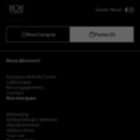
Suivez-Nous :
Mon Compte
Panier (0)
Nous découvrir
À propos de Bob Corner
La Boutique
Nos engagements
Contact
Nos marques
&Klevering
AA New Design / Airborne
Ablo Blommeart
Addison Ross
Tout voir