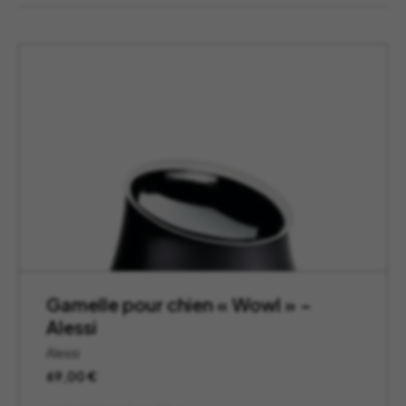
Gamelle pour chien « Wowl » –
Alessi
Alessi
69,00
€