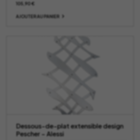
105,90
€
AJOUTER AU PANIER
Dessous-de-plat extensible design
Pescher – Alessi