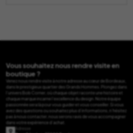
89,00 €
à
95,00 €
Vous souhaitez nous rendre visite en
boutique ?
Venez nous rendre visite à notre adresse au cœur de Bordeaux,
dans le prestigieux quartier des Grands Hommes. Plongez dans
l’univers Bob Corner, où chaque objet raconte une histoire et
chaque marque incarne l’excellence du design. Notre équipe
passionnée sera là pour vous guider et vous conseiller. Si vous
avez des questions ou souhaitez plus d’informations, n’hésitez
pas à nous contacter, nous serons ravis de vous accompagner
dans votre expérience d’achat.
Adresse