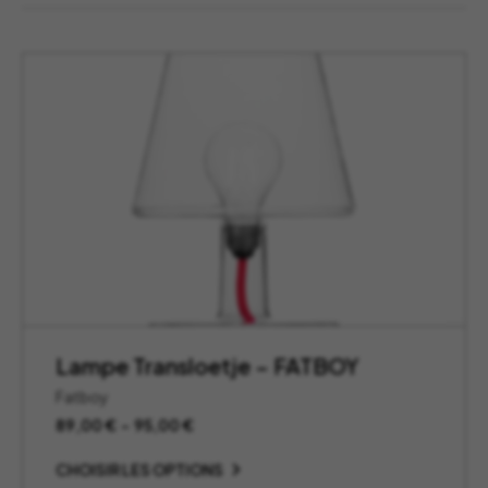
Lampe Transloetje – FATBOY
Fatboy
Plage
89,00
€
–
95,00
€
de
prix :
CHOISIR LES OPTIONS