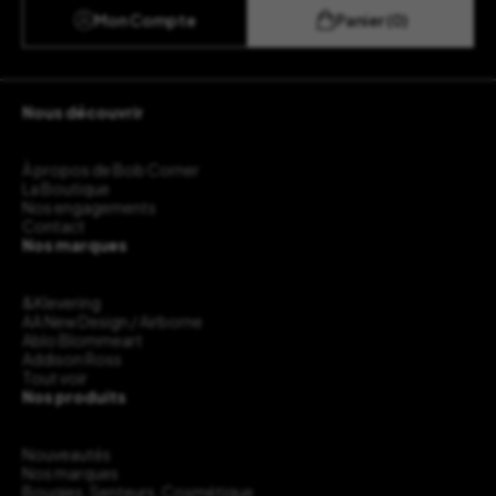
Mon Compte
Panier (0)
Nous découvrir
À propos de Bob Corner
La Boutique
Nos engagements
Contact
Nos marques
&Klevering
AA New Design / Airborne
Ablo Blommeart
Addison Ross
Tout voir
Nos produits
Nouveautés
Nos marques
Bougies, Senteurs, Cosmétique