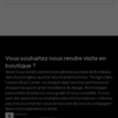
Vous souhaitez nous rendre visite en
boutique ?
Venez nous rendre visite à notre adresse au cœur de Bordeaux,
dans le prestigieux quartier des Grands Hommes. Plongez dans
l’univers Bob Corner, où chaque objet raconte une histoire et
chaque marque incarne l’excellence du design. Notre équipe
passionnée sera là pour vous guider et vous conseiller. Si vous
avez des questions ou souhaitez plus d’informations, n’hésitez
pas à nous contacter, nous serons ravis de vous accompagner
dans votre expérience d’achat.
Adresse