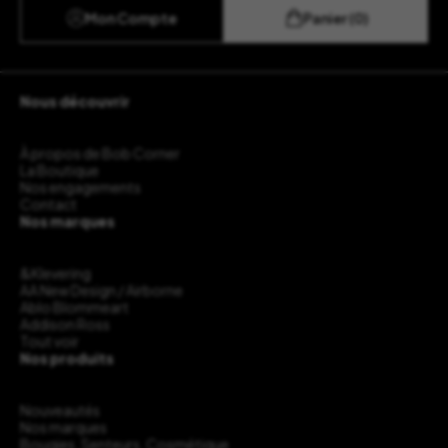
Mon Compte
Panier (0)
Nous découvrir
À propos de Bob Corner
La Boutique
Nos engagements
Contact
Nos marques
&Klevering
AA New Design / Airborne
Ablo Blommeart
Addison Ross
Tout voir
Nos produits
Nouveautés
Nos marques
Bougies, Senteurs, Cosmétique