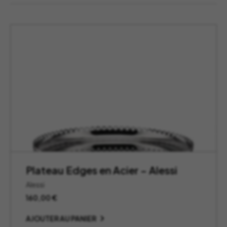
Plateau Edges en Acier – Alessi
Alessi
160,00
€
AJOUTER AU PANIER