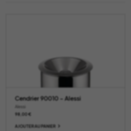
Cendrier 90010 – Alessi
Alessi
98,00
€
AJOUTER AU PANIER