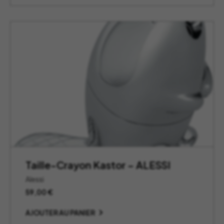
Taille-Crayon Kastor – ALESSI
Alessi
59,00
€
AJOUTER AU PANIER