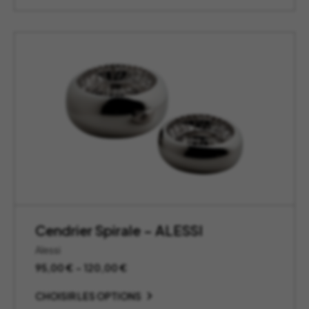
Cendrier Spirale – ALESSI
Alessi
Plage
95,00
€
–
120,00
€
de
prix :
CHOISIR LES OPTIONS
95,00 €