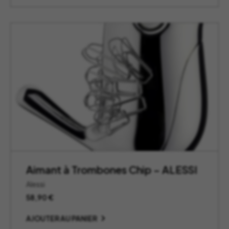
à
120,00 €
Aimant à Trombones Chip – ALESSI
Alessi
58,90
€
AJOUTER AU PANIER