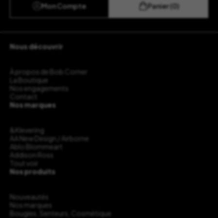
Mon Compte
Panier (0)
Nous découvrir
À propos de Bob Corner
La Boutique
Nos engagements
Contact
Nos marques
&Klevering
AA New Design / Airborne
Ablo Blommeart
Addison Ross
Tout voir
Nos produits
Nouveautés
Nos marques
Bougies, Senteurs, Cosmétique