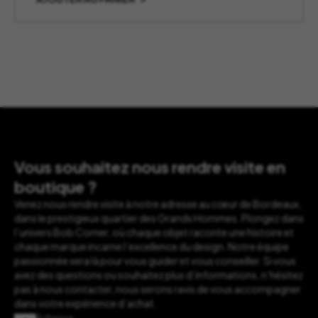
Vous souhaitez nous rendre visite en
boutique ?
Venez nous rendre visite à notre adresse au cœur de Bordeaux,
dans le prestigieux quartier des Grands Hommes. Plongez dans
l’univers Bob Corner, où chaque objet raconte une histoire et
chaque marque incarne l’excellence du design. Notre équipe
passionnée sera là pour vous guider et vous conseiller. Si vous
avez des questions ou souhaitez plus d’informations, n’hésitez
pas à nous contacter, nous serons ravis de vous accompagner
dans votre expérience d’achat.
Adresse