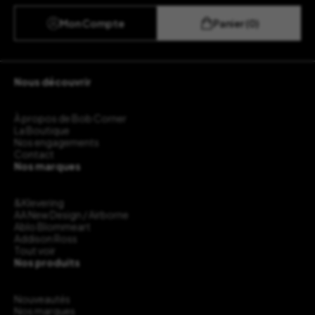
Mon Compte
Panier (0)
Nous découvrir
À propos de Bob Corner
La Boutique
Nos engagements
Contact
Nos marques
&Klevering
AA New Design / Airborne
Ablo Blommeart
Addison Ross
Tout voir
Nos produits
Nouveautés
Nos marques