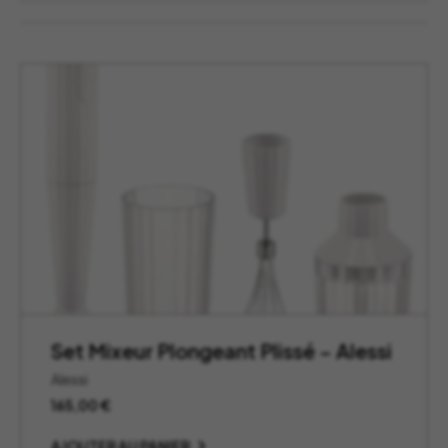
Set Mixeur Plongeant Plissé – Alessi
Alessi
165,00
€
AJOUTER AU PANIER