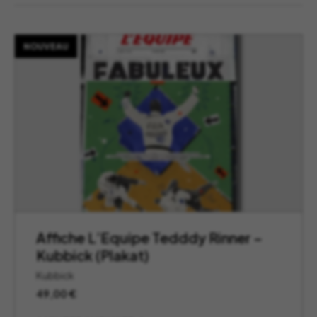
NOUVEAU
Affiche L’Equipe Tedddy Rinner –
Kubbick (Plakat)
Kubbick
49,00
€