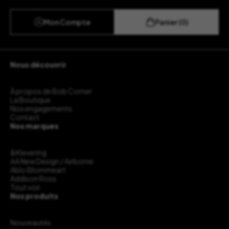
Mon Compte
Panier (0)
Nous découvrir
À propos de Bob Corner
La Boutique
Nos engagements
Contact
Nos marques
&Klevering
AA New Design / Airborne
Ablo Blommeart
Addison Ross
Tout voir
Nos produits
Nouveautés