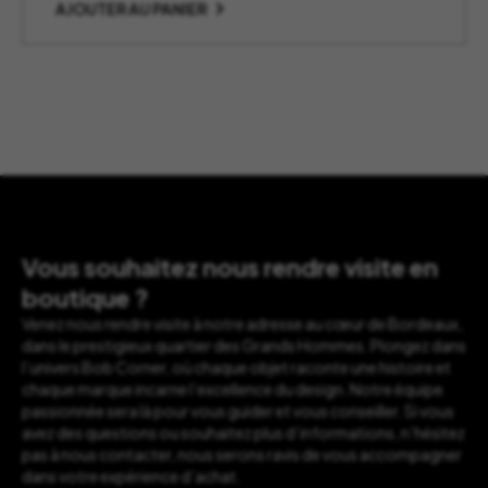
AJOUTER AU PANIER
Vous souhaitez nous rendre visite en
boutique ?
Venez nous rendre visite à notre adresse au cœur de Bordeaux,
dans le prestigieux quartier des Grands Hommes. Plongez dans
l’univers Bob Corner, où chaque objet raconte une histoire et
chaque marque incarne l’excellence du design. Notre équipe
passionnée sera là pour vous guider et vous conseiller. Si vous
avez des questions ou souhaitez plus d’informations, n’hésitez
pas à nous contacter, nous serons ravis de vous accompagner
dans votre expérience d’achat.