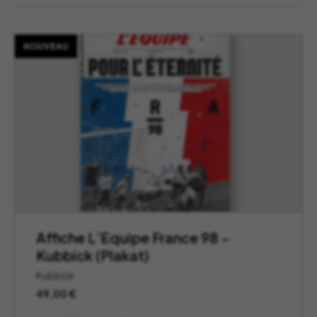
NOUVEAU
Affiche L’Equipe France 98 –
Kubbick (Plakat)
Kubbick
49,00
€