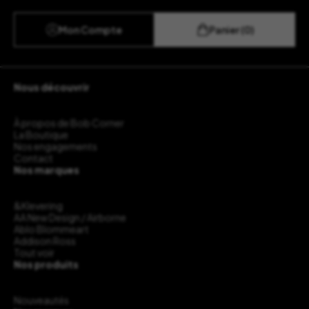
Mon Compte
Panier (0)
Nous découvrir
À propos de Bob Corner
La Boutique
Nos engagements
Contact
Nos marques
&Klevering
AA New Design / Airborne
Ablo Blommeart
Addison Ross
Tout voir
Nos produits
Nouveautés