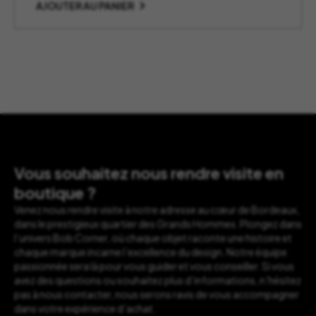
AJOUTER AU PANIER
Vous souhaitez nous rendre visite en
boutique ?
Venez nous rendre visite à notre adresse au cœur de Bordeaux,
dans le prestigieux quartier des Grands Hommes. Plongez dans
l’univers Bob Corner, où chaque objet raconte une histoire et
chaque marque incarne l’excellence du design. Notre équipe
passionnée sera là pour vous guider et vous conseiller. Si vous
avez des questions ou souhaitez plus d’informations, n’hésitez
pas à nous contacter, nous serons ravis de vous accompagner
dans votre expérience d’achat.