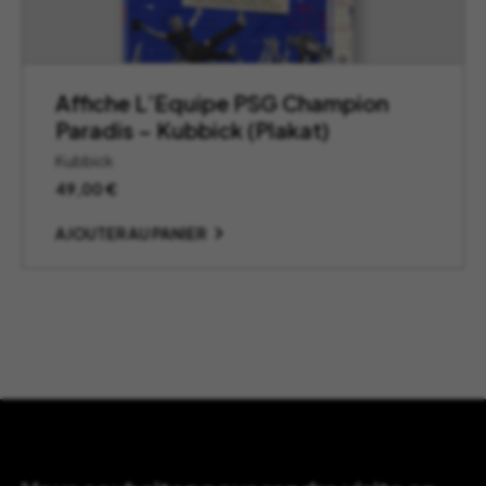
Affiche L’Equipe PSG Champion
Paradis – Kubbick (Plakat)
Kubbick
49,00
€
AJOUTER AU PANIER