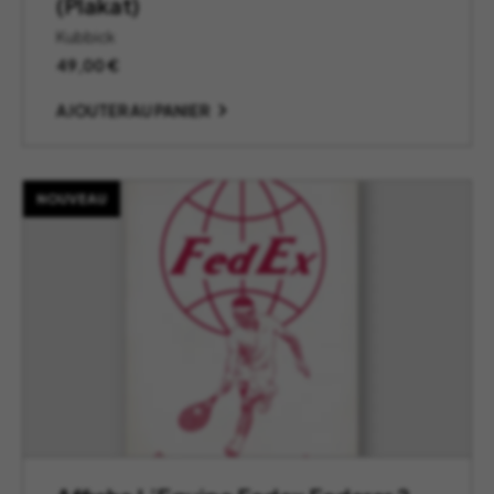
(Plakat)
Kubbick
49,00
€
AJOUTER AU PANIER
NOUVEAU