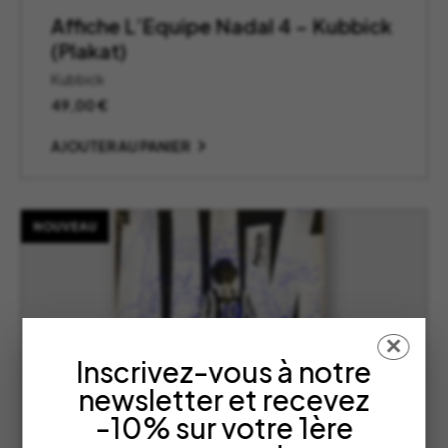
Affiche L’Equipe Nadal 4 – Kubbick
(Plakat)
Kubbick
49,00
€
AJOUTER AU PANIER
NOUVEAU
✕
Inscrivez-vous à notre
newsletter et recevez
-10% sur votre 1ère