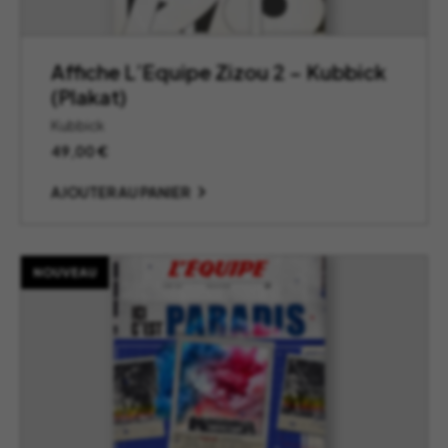
Affiche L’Equipe Zizou 2 – Kubbick
(Plakat)
Kubbick
49,00
€
AJOUTER AU PANIER
NOUVEAU