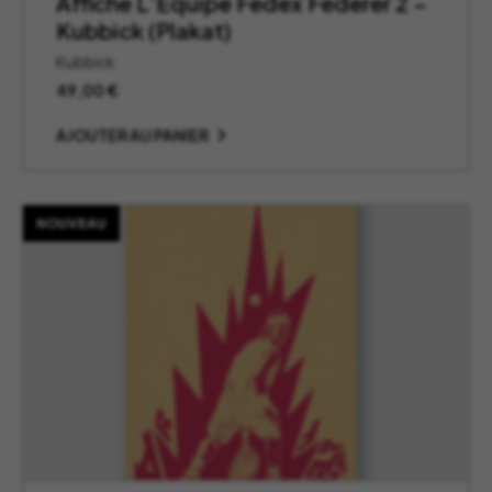
Affiche L’Equipe Fedex Federer 2 –
Kubbick (Plakat)
Kubbick
49,00
€
AJOUTER AU PANIER
NOUVEAU