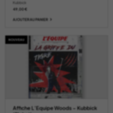
Kubbick
49,00
€
AJOUTER AU PANIER
NOUVEAU
Affiche L’Equipe Woods – Kubbick