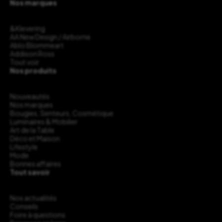
Nos marques
&Klevering
AA New Design / Airborne
Ablo Blommeart
Addison Ross
Tout voir
Nos produits
Nouveautés
Nos marques
Bougies, Senteurs, Cosmétique
Luminaires & Mobilier
Art de la Table
Déco et Maison
Lifestyle
Mode
Bonnes affaires
Tout savoir
Nos actualités
Conseils
Foire à questions