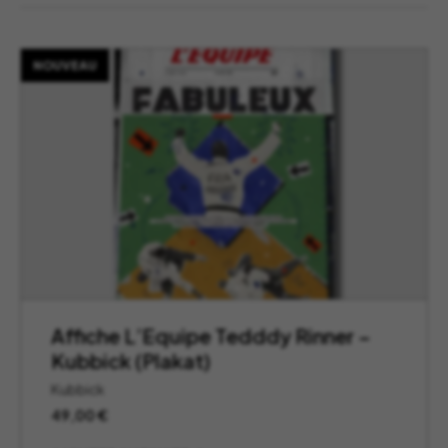
NOUVEAU
Affiche L’Equipe Tedddy Rinner –
Kubbick (Plakat)
Kubbick
49,00
€