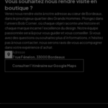
Vous souhaitez nous rendre visite en
boutique ?
Venez nous rendre visite à notre adresse au cœur de Bordeaux,
dans le prestigieux quartier des Grands Hommes. Plongez dans
l’univers Bob Corner, où chaque objet raconte une histoire et
chaque marque incarne l’excellence du design. Notre équipe
passionnée sera là pour vous guider et vous conseiller. Si vous
avez des questions ou souhaitez plus d’informations, n’hésitez
pas à nous contacter, nous serons ravis de vous accompagner
dans votre expérience d’achat.
Adresse
7 rue Fénelon, 33000 Bordeaux
Consulter l’itinéraire sur Google Maps