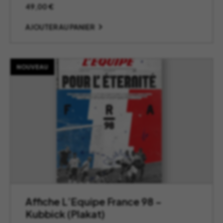
49,00
€
AJOUTER AU PANIER
NOUVEAU
Affiche L’Equipe France 98 –
Kubbick (Plakat)