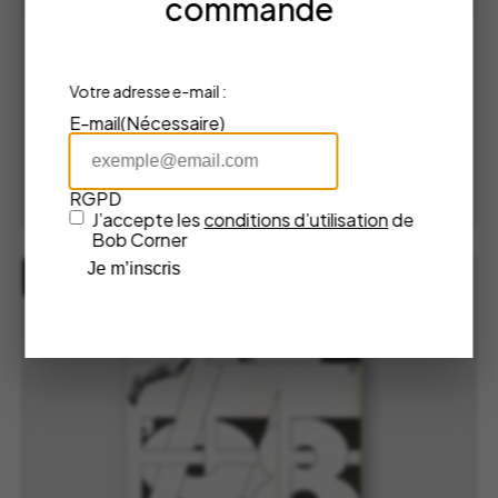
commande
Affiche L’Equipe Platini – Kubbick
(Plakat)
Votre adresse e-mail :
Kubbick
E-mail
(Nécessaire)
49,00
€
AJOUTER AU PANIER
RGPD
J’accepte les
conditions d’utilisation
de
Bob Corner
Je m’inscris
NOUVEAU