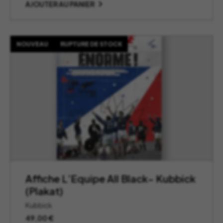
AJOUTER AU PANIER
NOUVEAU
RUPTURE DE STOCK
Affiche L’Equipe All Black- Kubbick
(Plakat)
Kubbick
49,00
€