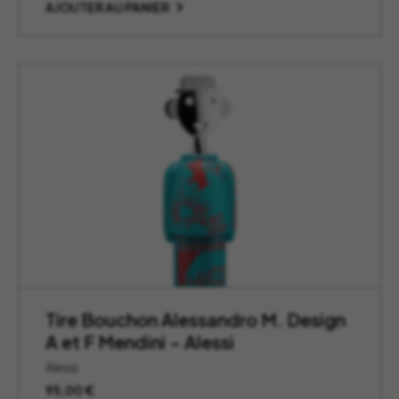
AJOUTER AU PANIER
Tire Bouchon Alessandro M. Design
A et F Mendini – Alessi
Alessi
95,00
€