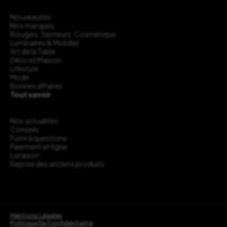
Nouveautés
Nos marques
Bougies, Senteurs, Cosmétique
Luminaires & Mobilier
Art de la Table
Déco et Maison
Lifestyle
Mode
Bonnes affaires
Tout savoir
Nos actualités
Conseils
Foire à questions
Paiement en ligne
Livraison
Reprise des anciens produits
Mentions Légales
Politique De Confidentialité