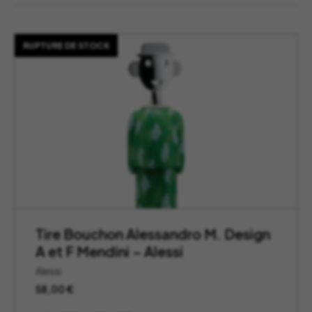
RUPTURE DE STOCK
Tire Bouchon Alessandro M. Design
A et F Mendini – Alessi
Alessi
58,00
€