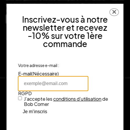
pas à nous contacter, nous serons ravis de vous accompagner
dans votre expérience d’achat.
✕
Adresse
Inscrivez-vous à notre
7 rue Fénelon, 33000 Bordeaux
newsletter et recevez
Consulter l’itinéraire sur Google Maps
-10% sur votre 1ère
commande
Votre adresse e-mail :
E-mail
(Nécessaire)
RGPD
J’accepte les
conditions d’utilisation
de
Bob Corner
Je m’inscris