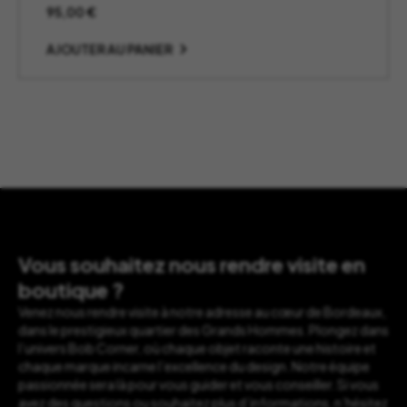
95,00
€
AJOUTER AU PANIER
Vous souhaitez nous rendre visite en
boutique ?
Venez nous rendre visite à notre adresse au cœur de Bordeaux,
dans le prestigieux quartier des Grands Hommes. Plongez dans
l’univers Bob Corner, où chaque objet raconte une histoire et
chaque marque incarne l’excellence du design. Notre équipe
passionnée sera là pour vous guider et vous conseiller. Si vous
avez des questions ou souhaitez plus d’informations, n’hésitez