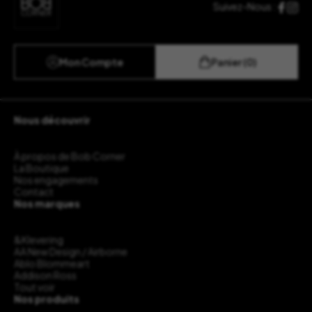
Suivez-Nous :
Mon Compte
Panier (0)
Nous découvrir
À propos de Bob Corner
La Boutique
Nos engagements
Contact
Nos marques
&Klevering
AA New Design / Airborne
Ablo Blommeart
Addison Ross
Tout voir
Nos produits