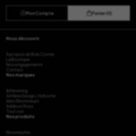
Mon Compte
Panier (0)
Nous découvrir
À propos de Bob Corner
La Boutique
Nos engagements
Contact
Nos marques
&Klevering
AA New Design / Airborne
Ablo Blommeart
Addison Ross
Tout voir
Nos produits
Nouveautés