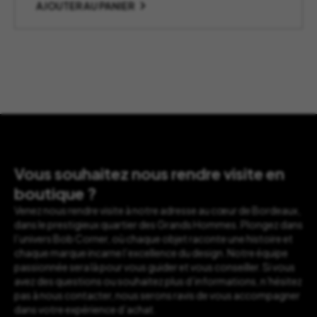
AJOUTER AU PANIER
Vous souhaitez nous rendre visite en
boutique ?
Venez nous rendre visite à notre adresse au cœur de Bordeaux,
dans le prestigieux quartier des Grands Hommes. Plongez dans
l’univers Bob Corner, où chaque objet raconte une histoire et
chaque marque incarne l’excellence du design. Notre équipe
passionnée sera là pour vous guider et vous conseiller. Si vous
avez des questions ou souhaitez plus d’informations, n’hésitez
pas à nous contacter, nous serons ravis de vous accompagner
dans votre expérience d’achat.