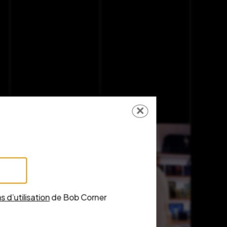
✕
s d’utilisation
de Bob Corner