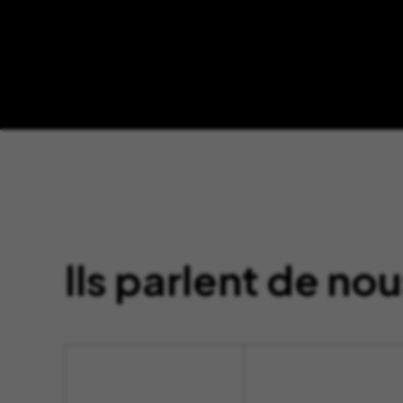
Ils parlent de nou