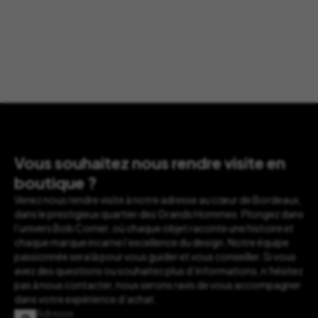
Vous souhaitez nous rendre visite en
boutique ?
Venez nous rendre visite à notre adresse au cœur de Bordeaux,
dans le prestigieux quartier des Grands Hommes. Plongez dans
l’univers Bob Corner, où chaque objet raconte une histoire et
chaque marque incarne l’excellence du design. Notre équipe
passionnée sera là pour vous guider et vous conseiller. Si vous
avez des questions ou souhaitez plus d’informations, n’hésitez
pas à nous contacter, nous serons ravis de vous accompagner
dans votre expérience d’achat.
Adresse