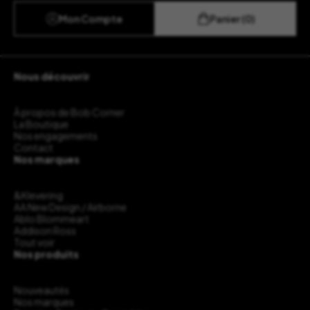
Mon Compte
Panier (0)
Nous découvrir
À propos de Bob Corner
La Boutique
Nos engagements
Contact
Nos marques
&Klevering
AA New Design / Airborne
Ablo Blommeart
Addison Ross
Tout voir
Nos produits
Nouveautés
Nos marques