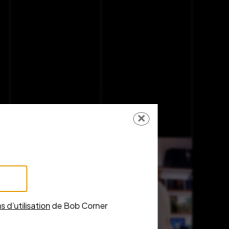
✕
s d’utilisation
de Bob Corner