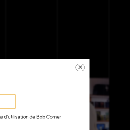
✕
s d’utilisation
de Bob Corner